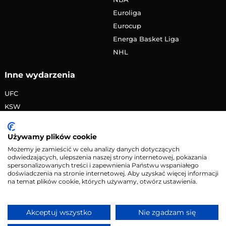
Euroliga
Eurocup
Energa Basket Liga
NHL
Inne wydarzenia
UFC
KSW
FAME MMA
PRIME MMA
Używamy plików cookie
Żużlowa Ekstraliga
Możemy je zamieścić w celu analizy danych dotyczących
odwiedzających, ulepszenia naszej strony internetowej, pokazania
Speedway Grand Prix
spersonalizowanych treści i zapewnienia Państwu wspaniałego
Skoki narciarskie
doświadczenia na stronie internetowej. Aby uzyskać więcej informacji
na temat plików cookie, których używamy, otwórz ustawienia.
Copyright © 2026 eMecze.pl
Akceptuj wszystko
Nie zgadzam się
Kontakt
•
Reklama
•
Polityka prywatności