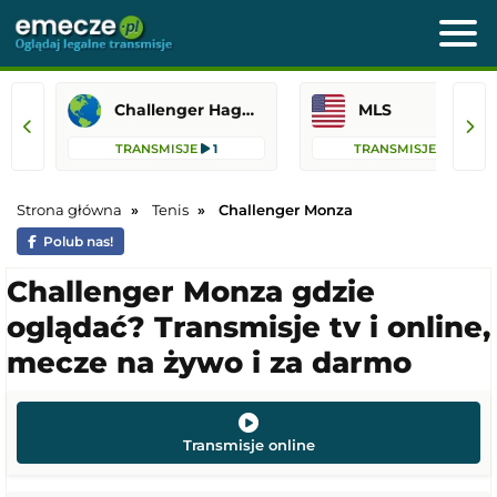
Challenger Hagen
MLS
TRANSMISJE
1
TRANSMISJE
75
Strona główna
Tenis
Challenger Monza
Polub nas!
Challenger Monza gdzie
oglądać? Transmisje tv i online,
mecze na żywo i za darmo
Transmisje online