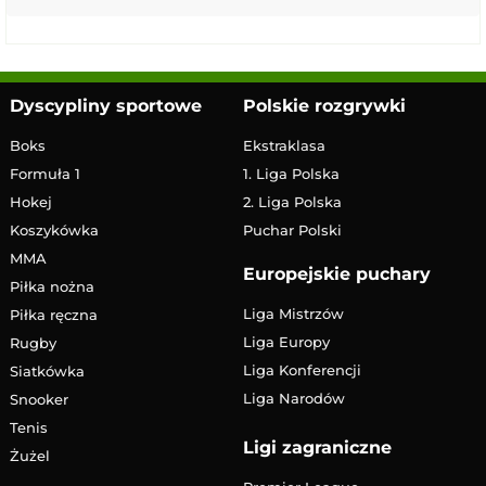
Dyscypliny sportowe
Polskie rozgrywki
Boks
Ekstraklasa
Formuła 1
1. Liga Polska
Hokej
2. Liga Polska
Koszykówka
Puchar Polski
MMA
Europejskie puchary
Piłka nożna
Liga Mistrzów
Piłka ręczna
Liga Europy
Rugby
Liga Konferencji
Siatkówka
Liga Narodów
Snooker
Tenis
Ligi zagraniczne
Żużel