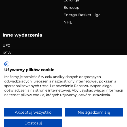
Eurocup
Energa Basket Liga
NHL
Inne wydarzenia
UFC
KSW
FAME MMA
PRIME MMA
Używamy plików cookie
Żużlowa Ekstraliga
Możemy je zamieścić w celu analizy danych dotyczących
odwiedzających, ulepszenia naszej strony internetowej, pokazania
Speedway Grand Prix
spersonalizowanych treści i zapewnienia Państwu wspaniałego
Skoki narciarskie
doświadczenia na stronie internetowej. Aby uzyskać więcej informacji
na temat plików cookie, których używamy, otwórz ustawienia.
Copyright © 2026 eMecze.pl
Akceptuj wszystko
Nie zgadzam się
Kontakt
•
Reklama
•
Polityka prywatności
Dostosuj
Serwis wyłącznie dla osób powyżej 18 lat. Hazard może