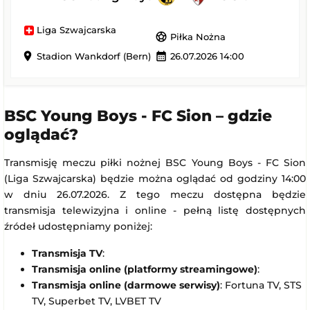
Liga Szwajcarska
sports_soccer
Piłka Nożna
location_on
calendar_month
Stadion Wankdorf (Bern)
26.07.2026 14:00
BSC Young Boys - FC Sion – gdzie
oglądać?
Transmisję meczu piłki nożnej BSC Young Boys - FC Sion
(Liga Szwajcarska) będzie można oglądać od godziny 14:00
w dniu 26.07.2026. Z tego meczu dostępna będzie
transmisja telewizyjna i online - pełną listę dostępnych
źródeł udostępniamy poniżej:
Transmisja TV
:
Transmisja online (platformy streamingowe)
:
Transmisja online (darmowe serwisy)
: Fortuna TV, STS
TV, Superbet TV, LVBET TV