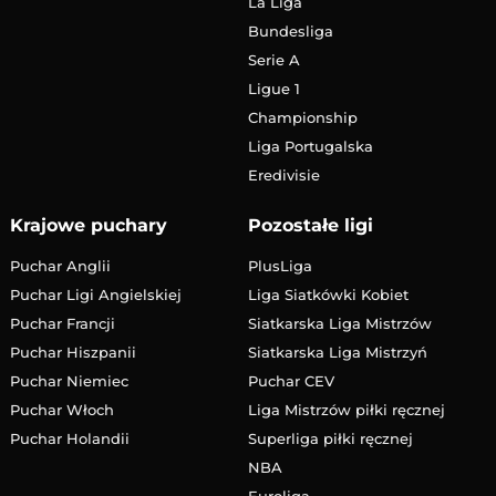
La Liga
Bundesliga
Serie A
Ligue 1
Championship
Liga Portugalska
Eredivisie
Krajowe puchary
Pozostałe ligi
Puchar Anglii
PlusLiga
Puchar Ligi Angielskiej
Liga Siatkówki Kobiet
Puchar Francji
Siatkarska Liga Mistrzów
Puchar Hiszpanii
Siatkarska Liga Mistrzyń
Puchar Niemiec
Puchar CEV
Puchar Włoch
Liga Mistrzów piłki ręcznej
Puchar Holandii
Superliga piłki ręcznej
NBA
Euroliga