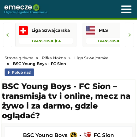
Liga Szwajcarska
MLS
TRANSMISJE
4
TRANSMISJE
76
Strona główna
Piłka Nożna
Liga Szwajcarska
BSC Young Boys - FC Sion
Polub nas!
BSC Young Boys - FC Sion –
transmisja tv i online, mecz na
żywo i za darmo, gdzie
oglądać?
BSC Young Boys
-
FC Sion