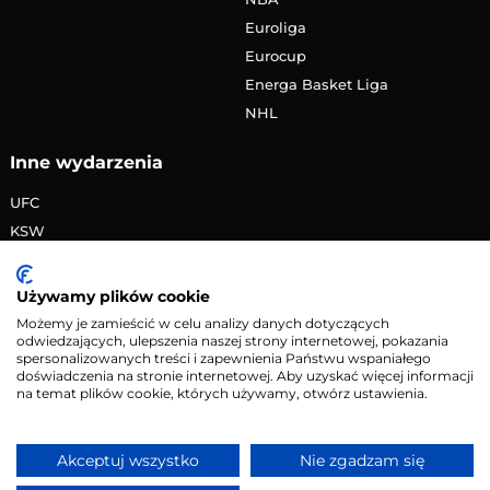
Euroliga
Eurocup
Energa Basket Liga
NHL
Inne wydarzenia
UFC
KSW
FAME MMA
PRIME MMA
Używamy plików cookie
Żużlowa Ekstraliga
Możemy je zamieścić w celu analizy danych dotyczących
odwiedzających, ulepszenia naszej strony internetowej, pokazania
Speedway Grand Prix
spersonalizowanych treści i zapewnienia Państwu wspaniałego
Skoki narciarskie
doświadczenia na stronie internetowej. Aby uzyskać więcej informacji
na temat plików cookie, których używamy, otwórz ustawienia.
Copyright © 2026 eMecze.pl
Akceptuj wszystko
Nie zgadzam się
Kontakt
•
Reklama
•
Polityka prywatności