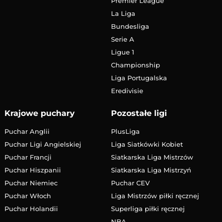
Premier League
La Liga
Bundesliga
Serie A
Ligue 1
Championship
Liga Portugalska
Eredivisie
Krajowe puchary
Pozostałe ligi
Puchar Anglii
PlusLiga
Puchar Ligi Angielskiej
Liga Siatkówki Kobiet
Puchar Francji
Siatkarska Liga Mistrzów
Puchar Hiszpanii
Siatkarska Liga Mistrzyń
Puchar Niemiec
Puchar CEV
Puchar Włoch
Liga Mistrzów piłki ręcznej
Puchar Holandii
Superliga piłki ręcznej
NBA