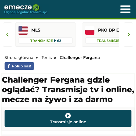
MLS
PKO BP Ekst
TRANSMISJE
62
TRANSMISJE
36
Strona główna
Tenis
Challenger Fergana
Polub nas!
Challenger Fergana gdzie
oglądać? Transmisje tv i online,
mecze na żywo i za darmo
Transmisje online