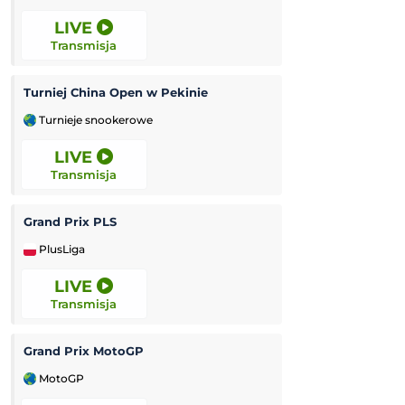
LIVE
12:00
Transmisja
Transmisja
Turniej China Open w Pekinie
Miedź Legnica II
Turnieje snookerowe
3. Liga Polska
LIVE
12:00
Transmisja
Transmisja
Grand Prix PLS
Rekord Bielsko-B
PlusLiga
Ekstraliga Kobiet
LIVE
12:00
Transmisja
Transmisja
Grand Prix MotoGP
Luzino
-
K
MotoGP
3. Liga Polska