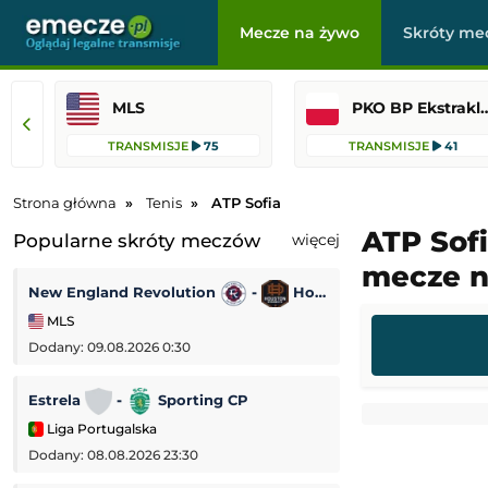
Mecze na żywo
Skróty me
MLS
PKO BP Ekst
TRANSMISJE
75
TRANSMISJE
41
Strona główna
Tenis
ATP Sofia
ATP Sofi
Popularne skróty meczów
więcej
mecze n
New England Revolution
-
Houston Dynamo
Korona Kielce
MLS
PKO BP Ekstrakl
Dodany: 09.08.2026 0:30
Dodany: 08.08.2026 
Estrela
-
Sporting CP
Udinese
-
Liga Portugalska
Mecz towarzyski
Dodany: 08.08.2026 23:30
Dodany: 08.08.2026