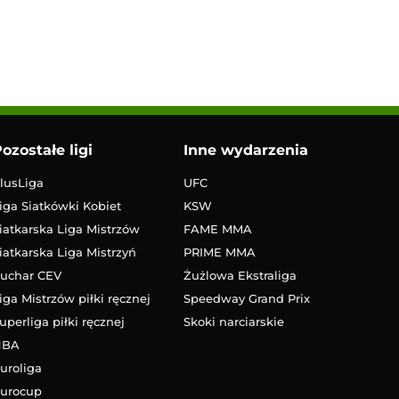
ozostałe ligi
Inne wydarzenia
lusLiga
UFC
iga Siatkówki Kobiet
KSW
iatkarska Liga Mistrzów
FAME MMA
iatkarska Liga Mistrzyń
PRIME MMA
uchar CEV
Żużlowa Ekstraliga
iga Mistrzów piłki ręcznej
Speedway Grand Prix
uperliga piłki ręcznej
Skoki narciarskie
NBA
uroliga
urocup