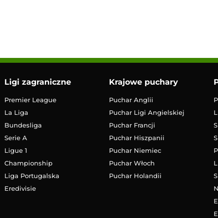
13:00
Transmisja
Ligi zagraniczne
Krajowe puchary
P
Premier League
Puchar Anglii
P
La Liga
Puchar Ligi Angielskiej
L
Bundesliga
Puchar Francji
S
Serie A
Puchar Hiszpanii
S
Ligue 1
Puchar Niemiec
P
Championship
Puchar Włoch
L
Liga Portugalska
Puchar Holandii
S
Eredivisie
E
E