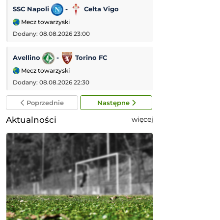
SSC Napoli
-
Celta Vigo
Galatasaray
-
Mecz towarzyski
Mecz towarzyski
Dodany: 08.08.2026 23:00
Dodany: 08.08.2026
Avellino
-
Torino FC
PSV Eindhoven
Mecz towarzyski
Eredivisie (Liga 
Dodany: 08.08.2026 22:30
Dodany: 08.08.2026
Poprzednie
Następne
Aktualności
więcej