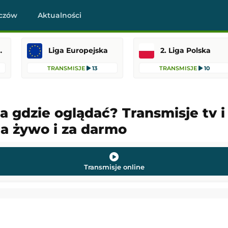
czów
Aktualności
raklasa
Liga Europejska
2. Liga Polska
TRANSMISJE
13
TRANSMISJE
10
a gdzie oglądać? Transmisje tv i 
a żywo i za darmo
-
Legia Warszawa
Coventry City
-
Espanyol Barcelona
asa
Mecz towarzyski
22:15
Dodany: 08.08.2026 20:30
Transmisje online
Nottingham Forest
Pogoń Szczecin
-
Motor Lublin
PKO BP Ekstraklasa
 22:00
Dodany: 08.08.2026 19:30