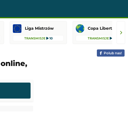
Liga Mistrzów
Copa Libertadores
TRANSMISJE
10
TRANSMISJE
8
Polub nas!
online,