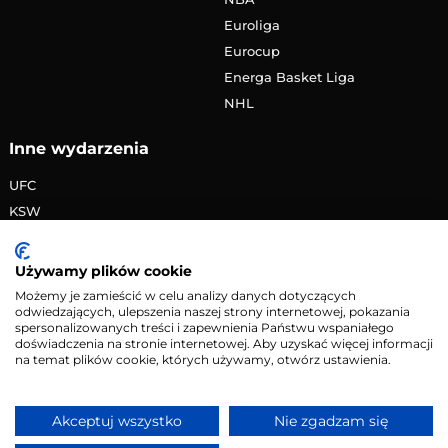
Euroliga
Eurocup
Energa Basket Liga
NHL
Inne wydarzenia
UFC
KSW
FAME MMA
PRIME MMA
Używamy plików cookie
Żużlowa Ekstraliga
Możemy je zamieścić w celu analizy danych dotyczących
odwiedzających, ulepszenia naszej strony internetowej, pokazania
Speedway Grand Prix
spersonalizowanych treści i zapewnienia Państwu wspaniałego
Skoki narciarskie
doświadczenia na stronie internetowej. Aby uzyskać więcej informacji
na temat plików cookie, których używamy, otwórz ustawienia.
Copyright © 2026 eMecze.pl
Akceptuj wszystko
Nie zgadzam się
Kontakt
•
Reklama
•
Polityka prywatności