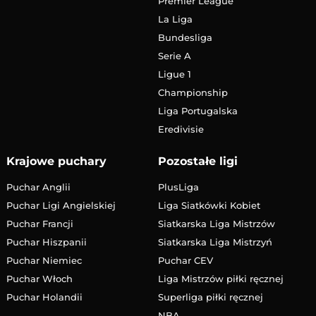
Premier League
La Liga
Bundesliga
Serie A
Ligue 1
Championship
Liga Portugalska
Eredivisie
Krajowe puchary
Pozostałe ligi
Puchar Anglii
PlusLiga
Puchar Ligi Angielskiej
Liga Siatkówki Kobiet
Puchar Francji
Siatkarska Liga Mistrzów
Puchar Hiszpanii
Siatkarska Liga Mistrzyń
Puchar Niemiec
Puchar CEV
Puchar Włoch
Liga Mistrzów piłki ręcznej
Puchar Holandii
Superliga piłki ręcznej
NBA