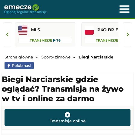
MLS
PKO BP Ekst
TRANSMISJE
76
TRANSMISJE
44
Strona główna
Sporty zimowe
Biegi Narciarskie
Polub nas!
Biegi Narciarskie gdzie
oglądać? Transmisja na żywo
w tv i online za darmo
Transmisje online