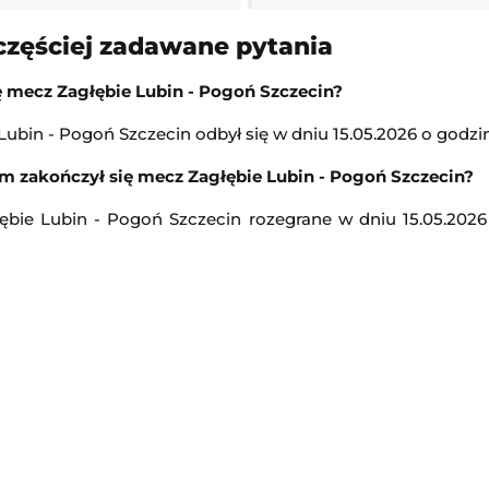
12:00
częściej zadawane pytania
Transmisja
ę mecz Zagłębie Lubin - Pogoń Szczecin?
GP
Lech Poznań II
-
Chemik Bydgoszcz
ubin - Pogoń Szczecin odbył się w dniu 15.05.2026 o godzin
3. Liga Polska
m zakończył się mecz Zagłębie Lubin - Pogoń Szczecin?
12:00
Transmisja
ębie Lubin - Pogoń Szczecin rozegrane w dniu 15.05.2026
essa
-
Kołos Kowaliwka
AP 2010 Orlen Gdańsk
-
Uniwersytet Jagielloński
Ekstraliga Kobiet
12:00
Transmisja
-
Wisła Kraków II
Lech Poznań
-
GKS Katowice
Ekstraliga Kobiet