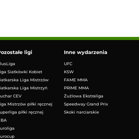
ozostałe ligi
Inne wydarzenia
lusLiga
UFC
iga Siatkówki Kobiet
KSW
iatkarska Liga Mistrzów
FAME MMA
iatkarska Liga Mistrzyń
PRIME MMA
uchar CEV
Żużlowa Ekstraliga
iga Mistrzów piłki ręcznej
Speedway Grand Prix
uperliga piłki ręcznej
Skoki narciarskie
NBA
uroliga
urocup