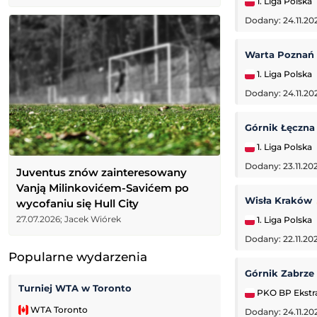
1. Liga Polska
Dodany: 24.11.20
Warta Poznań
1. Liga Polska
Dodany: 24.11.20
Górnik Łęczn
1. Liga Polska
Dodany: 23.11.202
Juventus znów zainteresowany
Vanją Milinkovićem-Savićem po
Wisła Kraków
wycofaniu się Hull City
27.07.2026; Jacek Wiórek
1. Liga Polska
Dodany: 22.11.20
Popularne wydarzenia
Górnik Zabrze
Turniej WTA w Toronto
Pogoń Szczecin
PKO BP Ekstr
WTA Toronto
Ekstraliga Kobiet
Dodany: 24.11.20