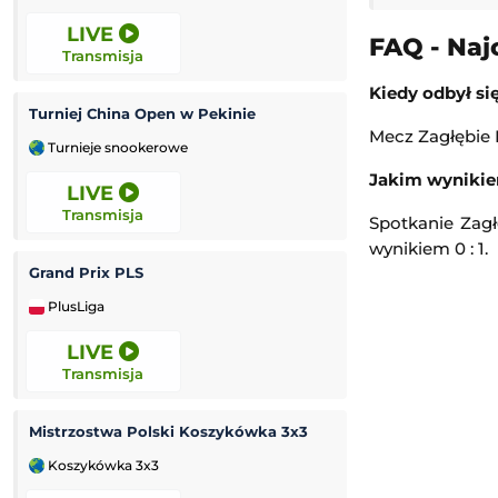
LIVE
LIVE
FAQ - Naj
Transmisja
Transmisja
Kiedy odbył si
Turniej China Open w Pekinie
Grand Prix Moto
Mecz Zagłębie L
Turnieje snookerowe
MotoGP
Jakim wynikie
LIVE
LIVE
Transmisja
Transmisja
Spotkanie Zagł
wynikiem 0 : 1.
Grand Prix PLS
Czornomoreć Od
PlusLiga
Liga Ukraińska
LIVE
12:00
Transmisja
Transmisja
Mistrzostwa Polski Koszykówka 3x3
Korona Kielce II
Koszykówka 3x3
3. Liga Polska