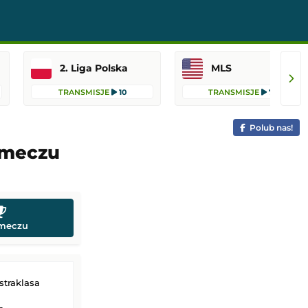
2. Liga Polska
MLS
TRANSMISJE
10
TRANSMISJE
76
Polub nas!
t meczu
 meczu
traklasa