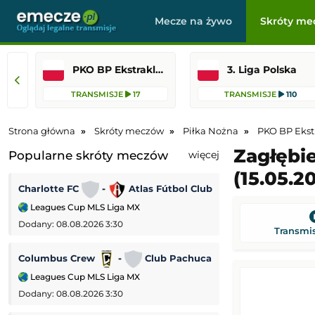
Mecze na żywo
Skróty me
PKO BP Ekstraklasa
3. Liga Polska
TRANSMISJE
17
TRANSMISJE
110
Strona główna
Skróty meczów
Piłka Nożna
PKO BP Ekst
Zagłębie
Popularne skróty meczów
więcej
(15.05.2
Charlotte FC
-
Atlas Fútbol Club
Wycombe
-
Leagues Cup MLS Liga MX
Puchar Ligi Angiel
Dodany: 08.08.2026 3:30
Dodany: 07.08.2026 
Transmis
Columbus Crew
-
Club Pachuca
Wolverhampton 
Leagues Cup MLS Liga MX
Puchar Ligi Angiel
Dodany: 08.08.2026 3:30
Dodany: 07.08.2026 