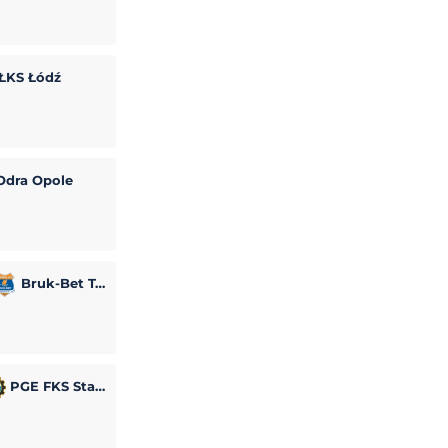
ŁKS Łódź
dra Opole
Bruk-Bet Termalica Nieciecza
PGE FKS Stal Mielec