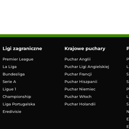
12:00
Transmisja
Ligi zagraniczne
Krajowe puchary
P
Premier League
Puchar Anglii
P
La Liga
Puchar Ligi Angielskiej
L
Bundesliga
Puchar Francji
S
Serie A
Puchar Hiszpanii
S
Ligue 1
Puchar Niemiec
P
Championship
Puchar Włoch
L
Liga Portugalska
Puchar Holandii
S
Eredivisie
E
E