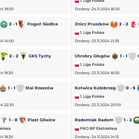
1. Liga Polska
24 19:00
Dodany: 24.11.2024 16:30
2 - 1
Pogoń Siedlce
Znicz Pruszków
2 - 2
1. Liga Polska
24 14:00
Dodany: 23.11.2024 21:35
a
2 - 2
GKS Tychy
Chrobry Głogów
1 - 1
O
1. Liga Polska
4 19:30
Dodany: 23.11.2024 16:30
1 - 1
Stal Rzeszów
Kotwica Kołobrzeg
0 - 5
1. Liga Polska
24 22:30
Dodany: 22.11.2024 20:00
1 - 0
Piast Gliwice
Radomiak Radom
1 - 2
-
Górnik Łęczna
Sparta Katowice
-
Stilon Gorzów Wielkopolski
aklasa
PKO BP Ekstraklasa
3. Liga Polska
24 19:30
Dodany: 24.11.2024 14:15