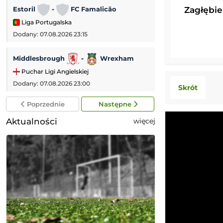
Zagłębi
Estoril
-
FC Famalicão
AC Monza
-
Liga Portugalska
Mecz towarzyski
Dodany: 07.08.2026 23:15
Dodany: 07.08.2026 
Middlesbrough
-
Wrexham
Vfl Bochum
Puchar Ligi Angielskiej
2. Bundesliga
Dodany: 07.08.2026 23:00
Dodany: 07.08.2026 
Skrót
Poprzednie
Następne
Aktualności
więcej