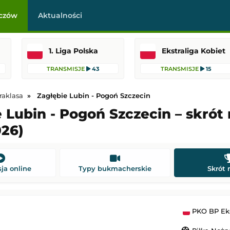
czów
Aktualności
1. Liga Polska
Ekstraliga Kobiet
TRANSMISJE
43
TRANSMISJE
15
raklasa
Zagłębie Lubin - Pogoń Szczecin
 Lubin - Pogoń Szczecin – skró
026)
Stevenage
Polonia Warszawa
-
Ruch Chorzów
skiej
1. Liga Polska
22:45
Dodany: 07.08.2026 22:30
ja online
Typy bukmacherskie
Skrót
Wanderers
-
Port Vale
Crystal Palace
-
Fulham
skiej
Mecz towarzyski
PKO BP Eks
22:45
Dodany: 07.08.2026 21:00