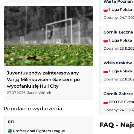
Warta Poznań
1. Liga Polska
Dodany: 24.11.20
Górnik Łęczn
1. Liga Polska
Dodany: 23.11.202
Wisła Kraków
1. Liga Polska
Juventus znów zainteresowany
Vanją Milinkovićem-Savićem po
Dodany: 22.11.20
wycofaniu się Hull City
27.07.2026; Jacek Wiórek
Górnik Zabrze
PKO BP Ekstr
Popularne wydarzenia
Dodany: 24.11.20
PFL
Grand Prix PLS
FAQ - Naj
Professional Fighters League
PlusLiga