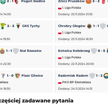
2 - 1
Pogoń Siedlce
Znicz Pruszków
2 - 2
1. Liga Polska
24 14:00
Dodany: 23.11.2024 21:35
a
2 - 2
GKS Tychy
Chrobry Głogów
1 - 1
O
1. Liga Polska
4 19:30
Dodany: 23.11.2024 16:30
1 - 1
Stal Rzeszów
Kotwica Kołobrzeg
0 - 5
1. Liga Polska
24 22:30
Dodany: 22.11.2024 20:00
1 - 0
Piast Gliwice
Radomiak Radom
1 - 2
aklasa
PKO BP Ekstraklasa
24 19:30
Dodany: 24.11.2024 14:15
Czornomoreć Odessa
-
Kołos Kowaliwka
częściej zadawane pytania
Liga Ukraińska