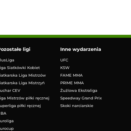
ozostałe ligi
Inne wydarzenia
lusLiga
UFC
iga Siatkówki Kobiet
KSW
iatkarska Liga Mistrzów
FAME MMA
iatkarska Liga Mistrzyń
PRIME MMA
uchar CEV
Żużlowa Ekstraliga
iga Mistrzów piłki ręcznej
Speedway Grand Prix
uperliga piłki ręcznej
Skoki narciarskie
NBA
uroliga
urocup