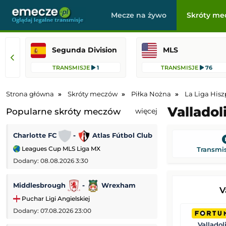
Mecze na żywo
Skróty me
Segunda Division
MLS
TRANSMISJE
1
TRANSMISJE
76
Strona główna
Skróty meczów
Piłka Nożna
La Liga Hisz
Valladol
Popularne skróty meczów
więcej
Charlotte FC
-
Atlas Fútbol Club
Vfl Bochum
Leagues Cup MLS Liga MX
2. Bundesliga
Transmis
Dodany: 08.08.2026 3:30
Dodany: 07.08.2026 
Middlesbrough
-
Wrexham
Cruz Azul
-
V
Puchar Ligi Angielskiej
Leagues Cup MLS
Dodany: 07.08.2026 23:00
Dodany: 07.08.2026
Valladol