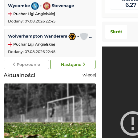
6.27
Wycombe
-
Stevenage
Tre Fiori
-
Puchar Ligi Angielskiej
Liga Konferencji
Dodany: 07.08.2026 22:45
Dodany: 06.08.2026
Skrót
Wolverhampton Wanderers
-
Port Vale
SL Benfica
-
Puchar Ligi Angielskiej
Liga Europejska
Dodany: 07.08.2026 22:45
Dodany: 06.08.2026
Poprzednie
Następne
Aktualności
więcej