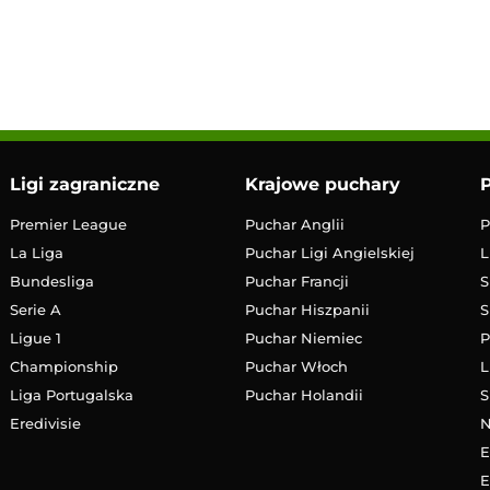
12:00
Transmisja
Ligi zagraniczne
Krajowe puchary
P
Premier League
Puchar Anglii
P
La Liga
Puchar Ligi Angielskiej
L
Bundesliga
Puchar Francji
S
Serie A
Puchar Hiszpanii
S
Ligue 1
Puchar Niemiec
P
Championship
Puchar Włoch
L
Liga Portugalska
Puchar Holandii
S
Eredivisie
E
E