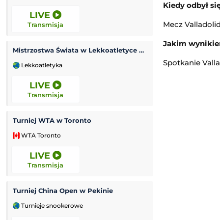
Kiedy odbył si
LIVE
9:00
Mecz Valladolid
Transmisja
Transmisja
Jakim wynikiem
Mistrzostwa Świata w Lekkoatletyce U20
Mistrzostwa Pols
Spotkanie Valla
Lekkoatletyka
Koszykówka 3x3
LIVE
10:00
Transmisja
Transmisja
Turniej WTA w Toronto
Pogoń Szczecin
WTA Toronto
Ekstraliga Kobiet
LIVE
10:30
Transmisja
Transmisja
Turniej China Open w Pekinie
Grand Prix Moto
Turnieje snookerowe
MotoGP