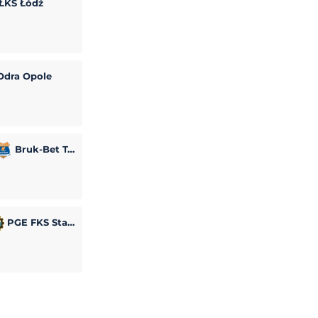
ŁKS Łódź
dra Opole
Bruk-Bet Termalica Nieciecza
PGE FKS Stal Mielec