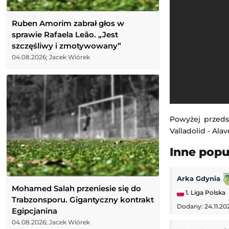
Ruben Amorim zabrał głos w
sprawie Rafaela Leão. „Jest
szczęśliwy i zmotywowany”
04.08.2026; Jacek Wiórek
Powyżej przeds
Valladolid - Ala
Inne pop
Arka Gdynia
Mohamed Salah przeniesie się do
1. Liga Polska
Trabzonsporu. Gigantyczny kontrakt
Dodany: 24.11.20
Egipcjanina
04.08.2026; Jacek Wiórek