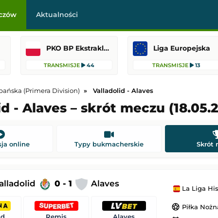
czów
Aktualności
PKO BP Ekstraklasa
Liga Europejska
TRANSMISJE
44
TRANSMISJE
13
pańska (Primera Division)
Valladolid - Alaves
id - Alaves – skrót meczu (18.05.
-
Hertha BSC
Bohemians
-
FC Midtjylland
Liga Konferencji Europy
ja online
Typy bukmacherskie
Skrót
22:30
Dodany: 06.08.2026 22:45
Philadelphia Union
Bristol City
-
Walsall
alladolid
0 - 1
Alaves
La Liga Hiszpańska
 Liga MX
Puchar Ligi Angielskiej
 4:00
Dodany: 06.08.2026 22:45
sports_soccer
Piłka Nożn
id
Remis
Alaves