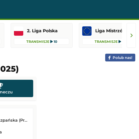
2. Liga Polska
Liga Mistrzów
TRANSMISJE
10
TRANSMISJE
10
Polub nas!
2025)
 meczu
 (Primera Division)
a