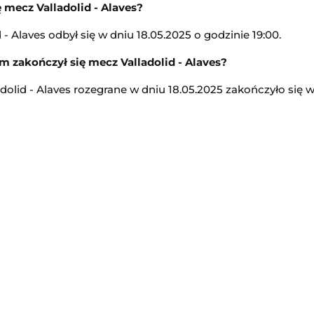
ę mecz Valladolid - Alaves?
12:00
 - Alaves odbył się w dniu 18.05.2025 o godzinie 19:00.
Transmisja
 zakończył się mecz Valladolid - Alaves?
ki Koszykówka 3x3
Korona Kielce II
-
Wisła Kraków II
dolid - Alaves rozegrane w dniu 18.05.2025 zakończyło się wy
3. Liga Polska
12:00
Transmisja
-
Górnik Łęczna
Sparta Katowice
-
Stilon Gorzów Wielkopolski
3. Liga Polska
12:00
Transmisja
GP
Lech Poznań II
-
Chemik Bydgoszcz
3. Liga Polska