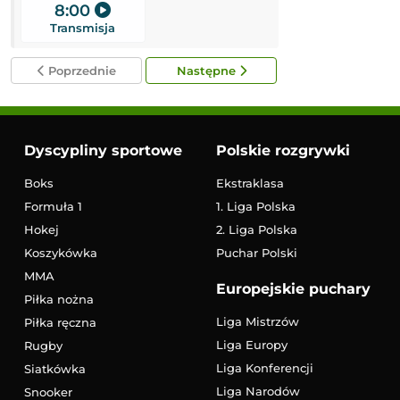
8:00
10:40
Transmisja
Transmisja
Poprzednie
Następne
Dyscypliny sportowe
Polskie rozgrywki
Boks
Ekstraklasa
Formuła 1
1. Liga Polska
Hokej
2. Liga Polska
Koszykówka
Puchar Polski
MMA
Europejskie puchary
Piłka nożna
Liga Mistrzów
Piłka ręczna
Liga Europy
Rugby
Liga Konferencji
Siatkówka
Liga Narodów
Snooker