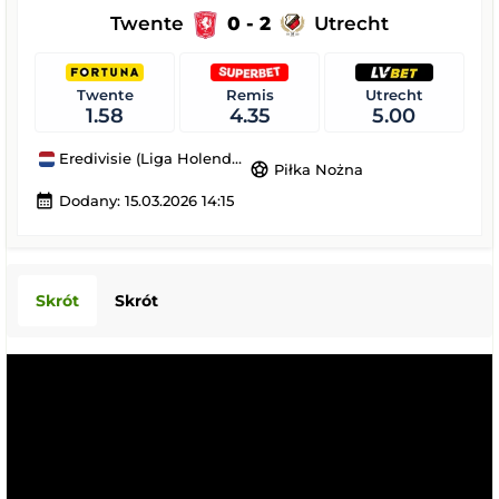
Twente
0 - 2
Utrecht
Twente
Remis
Utrecht
1.58
4.35
5.00
Eredivisie (Liga Holenderska)
sports_soccer
Piłka Nożna
calendar_month
Dodany: 15.03.2026 14:15
Skrót
Skrót