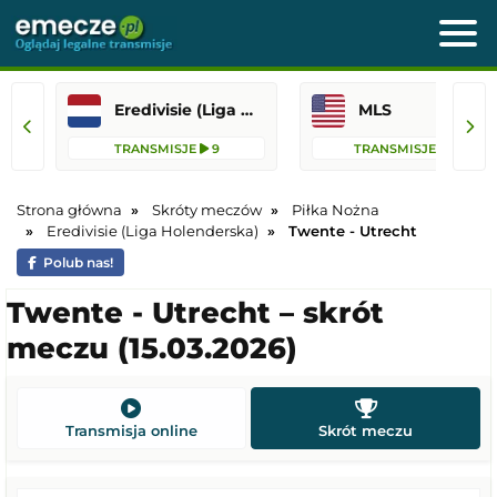
Eredivisie (Liga Holenderska)
MLS
TRANSMISJE
9
TRANSMISJE
76
Strona główna
Skróty meczów
Piłka Nożna
Eredivisie (Liga Holenderska)
Twente - Utrecht
Polub nas!
Twente - Utrecht – skrót
meczu (15.03.2026)
Transmisja online
Skrót meczu