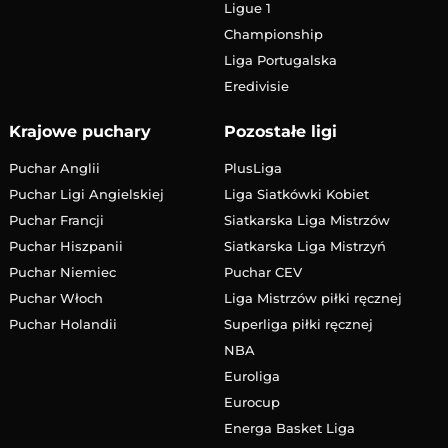
Ligue 1
Championship
Liga Portugalska
Eredivisie
Krajowe puchary
Pozostałe ligi
Puchar Anglii
PlusLiga
Puchar Ligi Angielskiej
Liga Siatkówki Kobiet
Puchar Francji
Siatkarska Liga Mistrzów
Puchar Hiszpanii
Siatkarska Liga Mistrzyń
Puchar Niemiec
Puchar CEV
Puchar Włoch
Liga Mistrzów piłki ręcznej
Puchar Holandii
Superliga piłki ręcznej
NBA
Euroliga
Eurocup
Energa Basket Liga