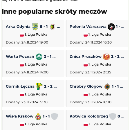
Inne popularne skróty meczów
Arka Gdynia
5 - 1
Stal Stalowa Wola
Polonia Warszawa
1 - 0
1. Liga Polska
1. Liga Polska
Dodany: 24.11.2024 19:00
Dodany: 24.11.2024 16:30
Warta Poznań
2 - 1
Pogoń Siedlce
Znicz Pruszków
2 - 2
1. Liga Polska
1. Liga Polska
Dodany: 24.11.2024 14:00
Dodany: 23.11.2024 21:35
Górnik Łęczna
2 - 2
GKS Tychy
Chrobry Głogów
1 - 1
O
1. Liga Polska
1. Liga Polska
Dodany: 23.11.2024 19:30
Dodany: 23.11.2024 16:30
Wisła Kraków
1 - 1
Stal Rzeszów
Kotwica Kołobrzeg
0 - 5
1. Liga Polska
1. Liga Polska