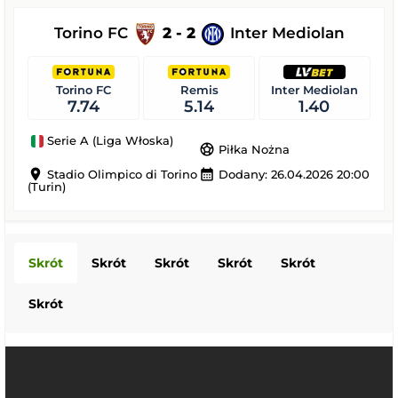
Torino FC
2 - 2
Inter Mediolan
Torino FC
Remis
Inter Mediolan
7.74
5.14
1.40
Serie A (Liga Włoska)
sports_soccer
Piłka Nożna
location_on
calendar_month
Stadio Olimpico di Torino
Dodany: 26.04.2026 20:00
(Turin)
Skrót
Skrót
Skrót
Skrót
Skrót
Skrót