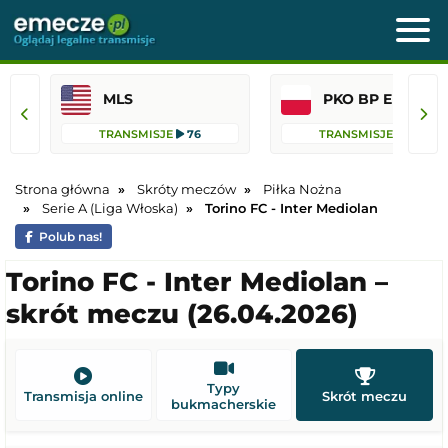
MLS
PKO BP Ekst
TRANSMISJE
76
TRANSMISJE
45
Strona główna
Skróty meczów
Piłka Nożna
Serie A (Liga Włoska)
Torino FC - Inter Mediolan
Polub nas!
Torino FC - Inter Mediolan –
skrót meczu (26.04.2026)
Typy
Transmisja online
Skrót meczu
bukmacherskie