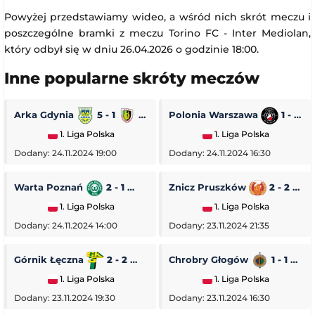
Powyżej przedstawiamy wideo, a wśród nich skrót meczu i
poszczególne bramki z meczu Torino FC - Inter Mediolan,
który odbył się w dniu 26.04.2026 o godzinie 18:00.
Inne popularne skróty meczów
Arka Gdynia
5 - 1
Stal Stalowa Wola
Polonia Warszawa
1 - 0
1. Liga Polska
1. Liga Polska
Dodany: 24.11.2024 19:00
Dodany: 24.11.2024 16:30
Warta Poznań
2 - 1
Pogoń Siedlce
Znicz Pruszków
2 - 2
1. Liga Polska
1. Liga Polska
Dodany: 24.11.2024 14:00
Dodany: 23.11.2024 21:35
Górnik Łęczna
2 - 2
GKS Tychy
Chrobry Głogów
1 - 1
O
1. Liga Polska
1. Liga Polska
Dodany: 23.11.2024 19:30
Dodany: 23.11.2024 16:30