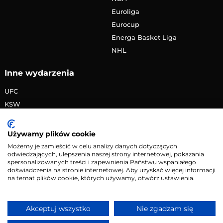
Euroliga
Eurocup
Energa Basket Liga
NHL
Inne wydarzenia
UFC
KSW
FAME MMA
PRIME MMA
Używamy plików cookie
Żużlowa Ekstraliga
Możemy je zamieścić w celu analizy danych dotyczących
odwiedzających, ulepszenia naszej strony internetowej, pokazania
Speedway Grand Prix
spersonalizowanych treści i zapewnienia Państwu wspaniałego
Skoki narciarskie
doświadczenia na stronie internetowej. Aby uzyskać więcej informacji
na temat plików cookie, których używamy, otwórz ustawienia.
Copyright © 2026 eMecze.pl
Akceptuj wszystko
Nie zgadzam się
Kontakt
•
Reklama
•
Polityka prywatności