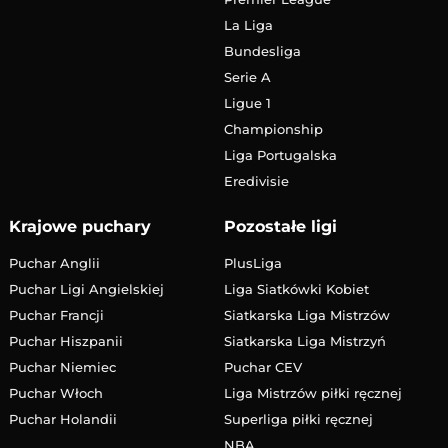
La Liga
Bundesliga
Serie A
Ligue 1
Championship
Liga Portugalska
Eredivisie
Krajowe puchary
Pozostałe ligi
Puchar Anglii
PlusLiga
Puchar Ligi Angielskiej
Liga Siatkówki Kobiet
Puchar Francji
Siatkarska Liga Mistrzów
Puchar Hiszpanii
Siatkarska Liga Mistrzyń
Puchar Niemiec
Puchar CEV
Puchar Włoch
Liga Mistrzów piłki ręcznej
Puchar Holandii
Superliga piłki ręcznej
NBA