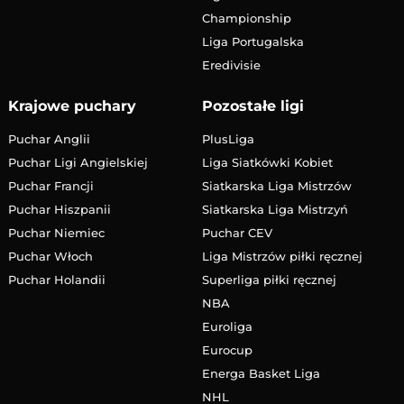
Championship
Liga Portugalska
Eredivisie
Krajowe puchary
Pozostałe ligi
Puchar Anglii
PlusLiga
Puchar Ligi Angielskiej
Liga Siatkówki Kobiet
Puchar Francji
Siatkarska Liga Mistrzów
Puchar Hiszpanii
Siatkarska Liga Mistrzyń
Puchar Niemiec
Puchar CEV
Puchar Włoch
Liga Mistrzów piłki ręcznej
Puchar Holandii
Superliga piłki ręcznej
NBA
Euroliga
Eurocup
Energa Basket Liga
NHL