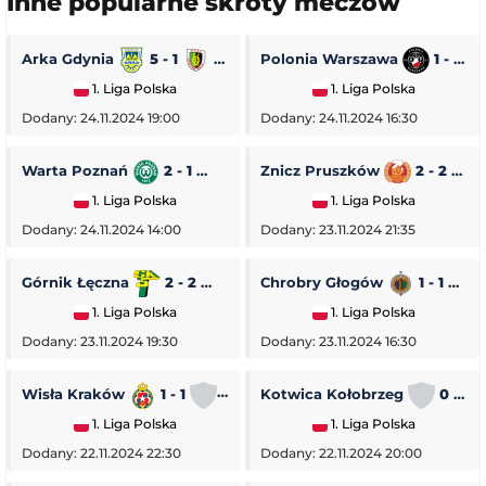
Inne popularne skróty meczów
Arka Gdynia
5 - 1
Stal Stalowa Wola
Polonia Warszawa
1 - 0
1. Liga Polska
1. Liga Polska
Dodany: 24.11.2024 19:00
Dodany: 24.11.2024 16:30
Warta Poznań
2 - 1
Pogoń Siedlce
Znicz Pruszków
2 - 2
1. Liga Polska
1. Liga Polska
Dodany: 24.11.2024 14:00
Dodany: 23.11.2024 21:35
Górnik Łęczna
2 - 2
GKS Tychy
Chrobry Głogów
1 - 1
O
1. Liga Polska
1. Liga Polska
Dodany: 23.11.2024 19:30
Dodany: 23.11.2024 16:30
Wisła Kraków
1 - 1
Stal Rzeszów
Kotwica Kołobrzeg
0 - 5
1. Liga Polska
1. Liga Polska
Dodany: 22.11.2024 22:30
Dodany: 22.11.2024 20:00