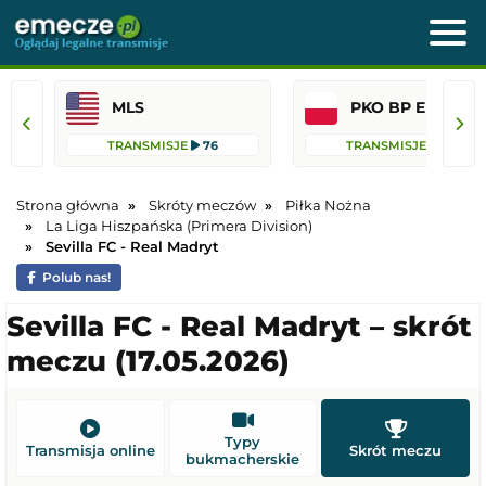
MLS
PKO BP Ekst
TRANSMISJE
76
TRANSMISJE
45
Strona główna
Skróty meczów
Piłka Nożna
La Liga Hiszpańska (Primera Division)
Sevilla FC - Real Madryt
Polub nas!
Sevilla FC - Real Madryt – skrót
meczu (17.05.2026)
Typy
Transmisja online
Skrót meczu
bukmacherskie