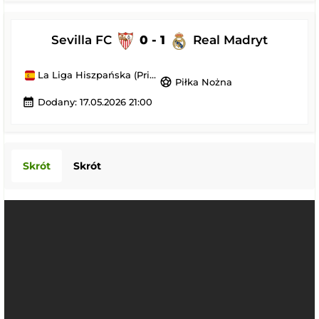
Sevilla FC
0 - 1
Real Madryt
La Liga Hiszpańska (Primera Division)
sports_soccer
Piłka Nożna
calendar_month
Dodany: 17.05.2026 21:00
Skrót
Skrót