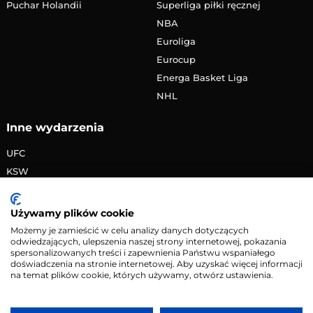
Puchar Holandii
Superliga piłki ręcznej
NBA
Euroliga
Eurocup
Energa Basket Liga
NHL
Inne wydarzenia
UFC
KSW
FAME MMA
PRIME MMA
Używamy plików cookie
Żużlowa Ekstraliga
Możemy je zamieścić w celu analizy danych dotyczących
odwiedzających, ulepszenia naszej strony internetowej, pokazania
Speedway Grand Prix
spersonalizowanych treści i zapewnienia Państwu wspaniałego
Skoki narciarskie
doświadczenia na stronie internetowej. Aby uzyskać więcej informacji
na temat plików cookie, których używamy, otwórz ustawienia.
Copyright © 2026 eMecze.pl