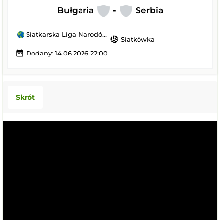
Bułgaria
-
Serbia
Siatkarska Liga Narodów siatkarzy
sports_volleyball
Siatkówka
calendar_month
Dodany: 14.06.2026 22:00
Skrót