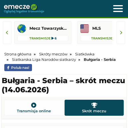
Mecz Towarzyski (siatkówka)
MLS
TRANSMISJE
6
TRANSMISJE
75
Strona główna
Skróty meczów
Siatkówka
Siatkarska Liga Narodów siatkarzy
Bułgaria - Serbia
Polub nas!
Bułgaria - Serbia – skrót meczu
(14.06.2026)
Transmisja online
Skrót meczu