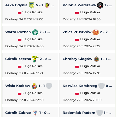
Arka Gdynia
5 - 1
Stal Stalowa Wola
Polonia Warszawa
1 - 0
1. Liga Polska
1. Liga Polska
Dodany: 24.11.2024 19:00
Dodany: 24.11.2024 16:30
Warta Poznań
2 - 1
Pogoń Siedlce
Znicz Pruszków
2 - 2
1. Liga Polska
1. Liga Polska
Dodany: 24.11.2024 14:00
Dodany: 23.11.2024 21:35
Górnik Łęczna
2 - 2
GKS Tychy
Chrobry Głogów
1 - 1
O
1. Liga Polska
1. Liga Polska
Dodany: 23.11.2024 19:30
Dodany: 23.11.2024 16:30
Wisła Kraków
1 - 1
Stal Rzeszów
Kotwica Kołobrzeg
0 - 5
1. Liga Polska
1. Liga Polska
Dodany: 22.11.2024 22:30
Dodany: 22.11.2024 20:00
Górnik Zabrze
1 - 0
Piast Gliwice
Radomiak Radom
1 - 2