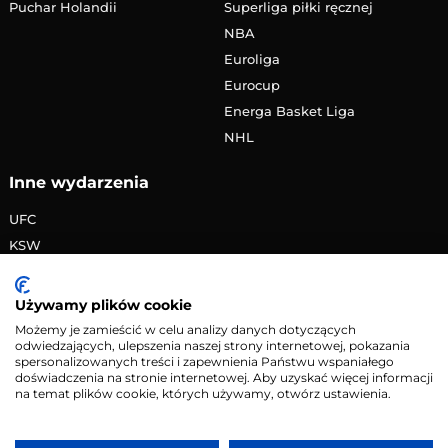
Puchar Holandii
Superliga piłki ręcznej
NBA
Euroliga
Eurocup
Energa Basket Liga
NHL
Inne wydarzenia
UFC
KSW
FAME MMA
PRIME MMA
Używamy plików cookie
Żużlowa Ekstraliga
Możemy je zamieścić w celu analizy danych dotyczących
odwiedzających, ulepszenia naszej strony internetowej, pokazania
Speedway Grand Prix
spersonalizowanych treści i zapewnienia Państwu wspaniałego
Skoki narciarskie
doświadczenia na stronie internetowej. Aby uzyskać więcej informacji
na temat plików cookie, których używamy, otwórz ustawienia.
Copyright © 2026 eMecze.pl