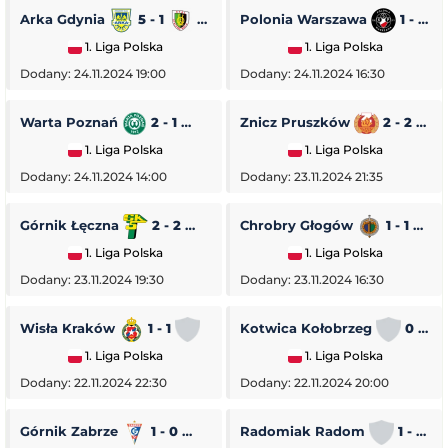
Arka Gdynia
5 - 1
Stal Stalowa Wola
Polonia Warszawa
1 - 0
1. Liga Polska
1. Liga Polska
Dodany: 24.11.2024 19:00
Dodany: 24.11.2024 16:30
Warta Poznań
2 - 1
Pogoń Siedlce
Znicz Pruszków
2 - 2
1. Liga Polska
1. Liga Polska
Dodany: 24.11.2024 14:00
Dodany: 23.11.2024 21:35
Górnik Łęczna
2 - 2
GKS Tychy
Chrobry Głogów
1 - 1
O
1. Liga Polska
1. Liga Polska
Dodany: 23.11.2024 19:30
Dodany: 23.11.2024 16:30
Wisła Kraków
1 - 1
Stal Rzeszów
Kotwica Kołobrzeg
0 - 5
1. Liga Polska
1. Liga Polska
Dodany: 22.11.2024 22:30
Dodany: 22.11.2024 20:00
Górnik Zabrze
1 - 0
Piast Gliwice
Radomiak Radom
1 - 2