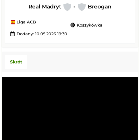
Real Madryt
-
Breogan
Liga ACB
sports_basketball
Koszykówka
calendar_month
Dodany: 10.05.2026 19:30
Skrót