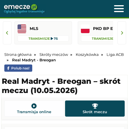
MLS
PKO BP Ekst
TRANSMISJE
75
TRANSMISJE
36
Strona główna
Skróty meczów
Koszykówka
Liga ACB
Real Madryt - Breogan
Polub nas!
Real Madryt - Breogan – skrót
meczu (10.05.2026)
Transmisja online
Skrót meczu