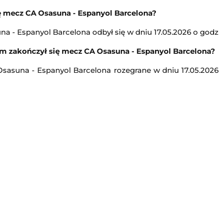
ę mecz CA Osasuna - Espanyol Barcelona?
LIVE
Transmisja
a - Espanyol Barcelona odbył się w dniu 17.05.2026 o godzi
m zakończył się mecz CA Osasuna - Espanyol Barcelona?
-
Anastasia Potapova
Portland Timbers
-
Club Puebl
Leagues Cup MLS Liga MX
sasuna - Espanyol Barcelona rozegrane w dniu 17.05.2026
4:30
Transmisja
Grand Prix PLS
-
Club Necaxa
 Liga MX
Liga Siatkówki Kobiet
10:00
Transmisja
Turniej ATP Challenger w Hagen
Club Tijuana
 Liga MX
Challenger Hagen