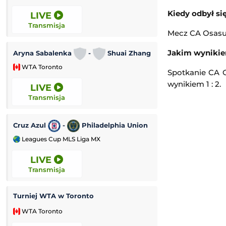
Kiedy odbył si
LIVE
LIVE
Transmisja
Transmisja
Mecz CA Osasun
Jakim wynikie
Aryna Sabalenka
-
Shuai Zhang
Elina Svitolina
WTA Toronto
WTA Toronto
Spotkanie CA O
wynikiem 1 : 2.
LIVE
LIVE
Transmisja
Transmisja
Cruz Azul
-
Philadelphia Union
Chicago Fire
Leagues Cup MLS Liga MX
Leagues Cup MLS
LIVE
LIVE
Transmisja
Transmisja
Turniej WTA w Toronto
Austin FC
-
WTA Toronto
Leagues Cup MLS