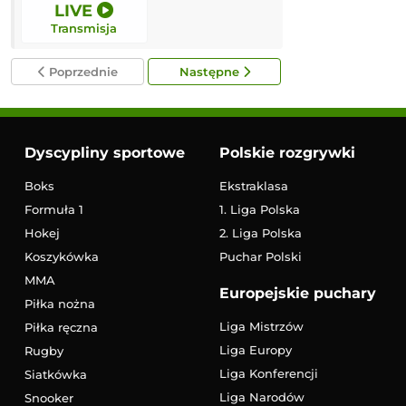
LIVE
LIVE
Transmisja
Transmisja
Poprzednie
Następne
Dyscypliny sportowe
Polskie rozgrywki
Boks
Ekstraklasa
Formuła 1
1. Liga Polska
Hokej
2. Liga Polska
Koszykówka
Puchar Polski
MMA
Europejskie puchary
Piłka nożna
Liga Mistrzów
Piłka ręczna
Liga Europy
Rugby
Liga Konferencji
Siatkówka
Liga Narodów
Snooker