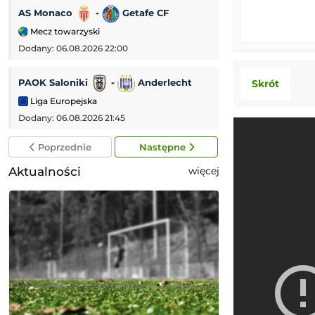
AS Monaco
-
Getafe CF
IFK Göteborg
Mecz towarzyski
Liga Konferencji
Dodany: 06.08.2026 22:00
Dodany: 06.08.2026 
PAOK Saloniki
-
Anderlecht
Raków Częstoch
Skrót
Liga Europejska
Liga Konferencji
Dodany: 06.08.2026 21:45
Dodany: 06.08.2026 
Poprzednie
Następne
Aktualności
więcej