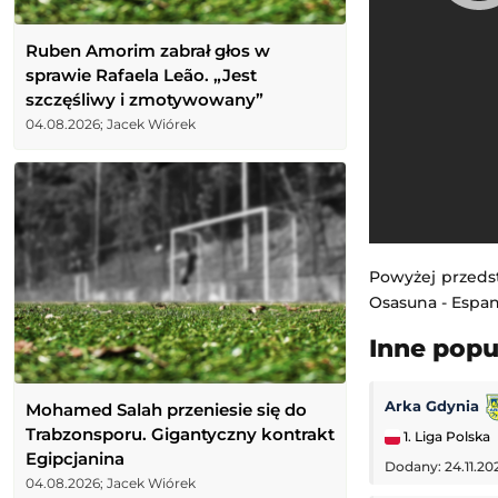
Ruben Amorim zabrał głos w
sprawie Rafaela Leão. „Jest
szczęśliwy i zmotywowany”
04.08.2026; Jacek Wiórek
Powyżej przeds
Osasuna - Espany
Inne pop
Arka Gdynia
Mohamed Salah przeniesie się do
Trabzonsporu. Gigantyczny kontrakt
1. Liga Polska
Egipcjanina
Dodany: 24.11.20
04.08.2026; Jacek Wiórek