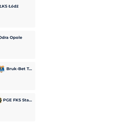
ŁKS Łódź
dra Opole
Bruk-Bet Termalica Nieciecza
PGE FKS Stal Mielec