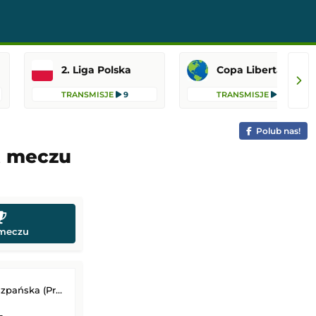
2. Liga Polska
Copa Libertadores
TRANSMISJE
9
TRANSMISJE
6
Polub nas!
t meczu
 meczu
 (Primera Division)