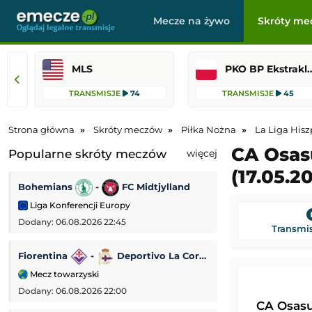
Mecze na żywo
Skróty me
MLS
PKO BP Ekst
TRANSMISJE
74
TRANSMISJE
45
Strona główna
Skróty meczów
Piłka Nożna
La Liga Hisz
CA Osas
Popularne skróty meczów
więcej
(17.05.2
Bohemians
-
FC Midtjylland
Dynamo Kijów
Liga Konferencji Europy
Liga Konferencji
Dodany: 06.08.2026 22:45
Dodany: 06.08.2026 
Transmis
Fiorentina
-
Deportivo La Coruña
Lincoln Red Imp
Mecz towarzyski
Liga Europejska
Dodany: 06.08.2026 22:00
Dodany: 06.08.2026 
CA Osas