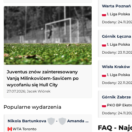
Warta Poznań
1. Liga Polska
Dodany: 24.11.20
Górnik Łęczn
1. Liga Polska
Dodany: 23.11.202
Wisła Kraków
Juventus znów zainteresowany
1. Liga Polska
Vanją Milinkovićem-Savićem po
Dodany: 22.11.20
wycofaniu się Hull City
27.07.2026; Jacek Wiórek
Górnik Zabrze
PKO BP Ekstr
Popularne wydarzenia
Dodany: 24.11.20
Turniej ATP w Mo
Nikola Bartunkova
-
Amanda Anisimowa
FAQ - Naj
WTA Toronto
ATP Montreal