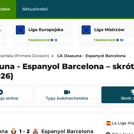
czów
Aktualności
raklasa
Liga Europejska
Liga Mistrzów
TRANSMISJE
13
TRANSMISJE
10
pańska (Primera Division)
CA Osasuna - Espanyol Barcelona
una - Espanyol Barcelona – skró
026)
-
Qarabağ Ağdam
Jagiellonia Białystok
-
Rangers FC
 Europy
Liga Europejska
21:00
Dodany: 06.08.2026 20:00
ja online
Typy bukmacherskie
Skrót
s
-
Omonia Nikozja
HJK Helsinki
-
Motherwell
Liga Konferencji Europy
La Liga Hiszpańska
21:00
Dodany: 06.08.2026 20:00
una
1 - 2
Espanyol Barcelona