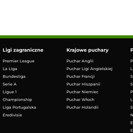
10:00
Transmisja
Ligi zagraniczne
Krajowe puchary
P
Premier League
Puchar Anglii
P
La Liga
Puchar Ligi Angielskiej
L
Bundesliga
Puchar Francji
S
Serie A
Puchar Hiszpanii
S
Ligue 1
Puchar Niemiec
P
Championship
Puchar Włoch
L
Liga Portugalska
Puchar Holandii
S
Eredivisie
E
E