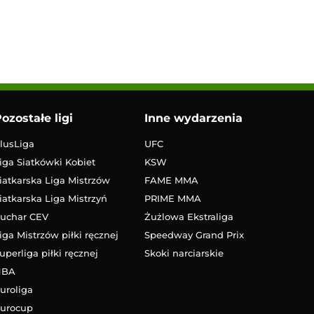
ozostałe ligi
Inne wydarzenia
lusLiga
UFC
iga Siatkówki Kobiet
KSW
iatkarska Liga Mistrzów
FAME MMA
iatkarska Liga Mistrzyń
PRIME MMA
uchar CEV
Żużlowa Ekstraliga
iga Mistrzów piłki ręcznej
Speedway Grand Prix
uperliga piłki ręcznej
Skoki narciarskie
NBA
uroliga
urocup