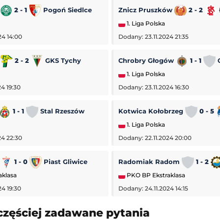
2 - 1
Pogoń Siedlce
Znicz Pruszków
2 - 2
1. Liga Polska
24 14:00
Dodany: 23.11.2024 21:35
a
2 - 2
GKS Tychy
Chrobry Głogów
1 - 1
O
1. Liga Polska
4 19:30
Dodany: 23.11.2024 16:30
1 - 1
Stal Rzeszów
Kotwica Kołobrzeg
0 - 5
1. Liga Polska
24 22:30
Dodany: 22.11.2024 20:00
1 - 0
Piast Gliwice
Radomiak Radom
1 - 2
aklasa
PKO BP Ekstraklasa
24 19:30
Dodany: 24.11.2024 14:15
ntrealu
Club America
-
San Diego
częściej zadawane pytania
Leagues Cup MLS Liga MX