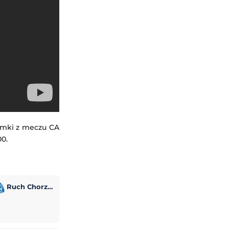
amki z meczu CA
00.
Ruch Chorzów