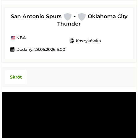
San Antonio Spurs
-
Oklahoma City
Thunder
NBA
sports_basketball
Koszykówka
calendar_month
Dodany: 29.05.2026 5:00
Skrót