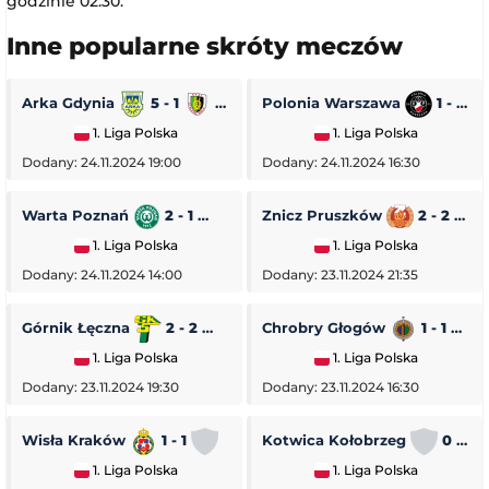
godzinie 02:30.
Inne popularne skróty meczów
Arka Gdynia
5 - 1
Stal Stalowa Wola
Polonia Warszawa
1 - 0
1. Liga Polska
1. Liga Polska
Dodany: 24.11.2024 19:00
Dodany: 24.11.2024 16:30
Warta Poznań
2 - 1
Pogoń Siedlce
Znicz Pruszków
2 - 2
1. Liga Polska
1. Liga Polska
Dodany: 24.11.2024 14:00
Dodany: 23.11.2024 21:35
Górnik Łęczna
2 - 2
GKS Tychy
Chrobry Głogów
1 - 1
O
1. Liga Polska
1. Liga Polska
Dodany: 23.11.2024 19:30
Dodany: 23.11.2024 16:30
Wisła Kraków
1 - 1
Stal Rzeszów
Kotwica Kołobrzeg
0 - 5
1. Liga Polska
1. Liga Polska