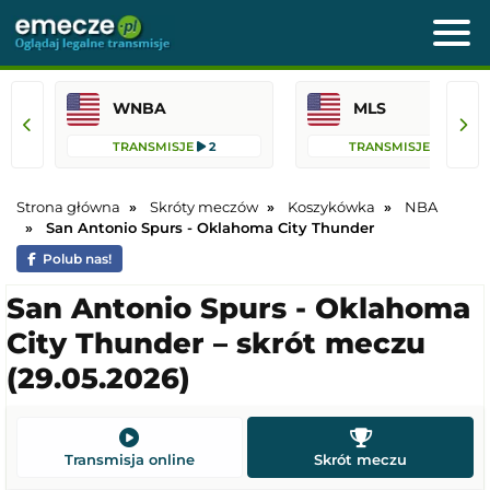
WNBA
MLS
TRANSMISJE
2
TRANSMISJE
76
Strona główna
Skróty meczów
Koszykówka
NBA
San Antonio Spurs - Oklahoma City Thunder
Polub nas!
San Antonio Spurs - Oklahoma
City Thunder – skrót meczu
(29.05.2026)
Transmisja online
Skrót meczu