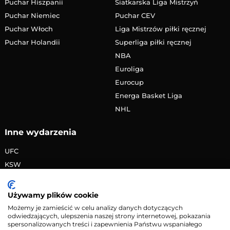
Puchar Hiszpanii
Siatkarska Liga Mistrzyń
Puchar Niemiec
Puchar CEV
Puchar Włoch
Liga Mistrzów piłki ręcznej
Puchar Holandii
Superliga piłki ręcznej
NBA
Euroliga
Eurocup
Energa Basket Liga
NHL
Inne wydarzenia
UFC
KSW
FAME MMA
PRIME MMA
Używamy plików cookie
Żużlowa Ekstraliga
Możemy je zamieścić w celu analizy danych dotyczących
odwiedzających, ulepszenia naszej strony internetowej, pokazania
Speedway Grand Prix
spersonalizowanych treści i zapewnienia Państwu wspaniałego