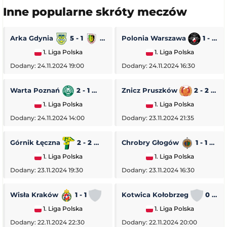
Inne popularne skróty meczów
Arka Gdynia
5 - 1
Stal Stalowa Wola
Polonia Warszawa
1 - 0
1. Liga Polska
1. Liga Polska
Dodany: 24.11.2024 19:00
Dodany: 24.11.2024 16:30
Warta Poznań
2 - 1
Pogoń Siedlce
Znicz Pruszków
2 - 2
1. Liga Polska
1. Liga Polska
Dodany: 24.11.2024 14:00
Dodany: 23.11.2024 21:35
Górnik Łęczna
2 - 2
GKS Tychy
Chrobry Głogów
1 - 1
O
1. Liga Polska
1. Liga Polska
Dodany: 23.11.2024 19:30
Dodany: 23.11.2024 16:30
Wisła Kraków
1 - 1
Stal Rzeszów
Kotwica Kołobrzeg
0 - 5
1. Liga Polska
1. Liga Polska
Dodany: 22.11.2024 22:30
Dodany: 22.11.2024 20:00