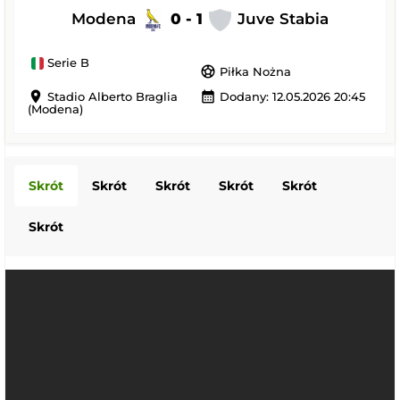
Modena
0 - 1
Juve Stabia
Serie B
sports_soccer
Piłka Nożna
location_on
calendar_month
Stadio Alberto Braglia
Dodany: 12.05.2026 20:45
(Modena)
Skrót
Skrót
Skrót
Skrót
Skrót
Skrót