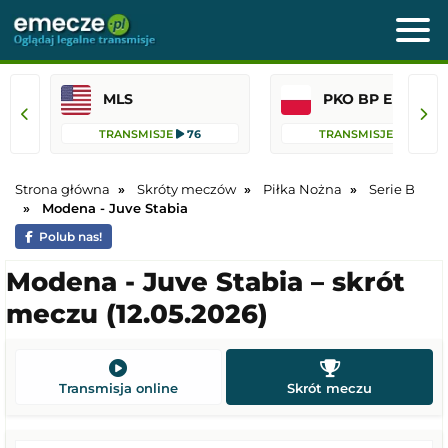
MLS
PKO BP Ekst
TRANSMISJE
76
TRANSMISJE
45
Strona główna
Skróty meczów
Piłka Nożna
Serie B
Modena - Juve Stabia
Polub nas!
Modena - Juve Stabia – skrót
meczu (12.05.2026)
Transmisja online
Skrót meczu