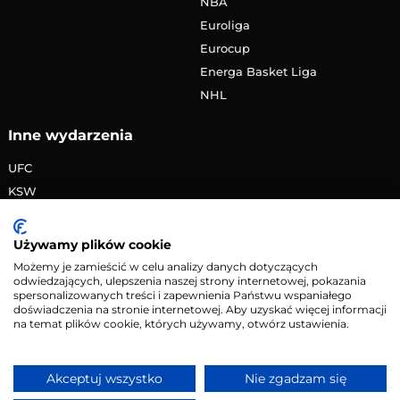
NBA
Euroliga
Eurocup
Energa Basket Liga
NHL
Inne wydarzenia
UFC
KSW
FAME MMA
PRIME MMA
Używamy plików cookie
Żużlowa Ekstraliga
Możemy je zamieścić w celu analizy danych dotyczących
odwiedzających, ulepszenia naszej strony internetowej, pokazania
Speedway Grand Prix
spersonalizowanych treści i zapewnienia Państwu wspaniałego
Skoki narciarskie
doświadczenia na stronie internetowej. Aby uzyskać więcej informacji
na temat plików cookie, których używamy, otwórz ustawienia.
Copyright © 2026 eMecze.pl
Akceptuj wszystko
Nie zgadzam się
Kontakt
•
Reklama
•
Polityka prywatności