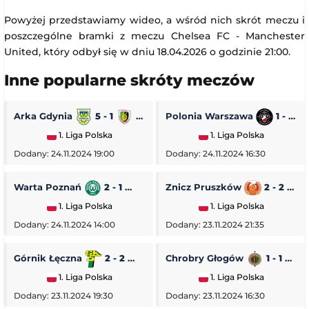
Powyżej przedstawiamy wideo, a wśród nich skrót meczu i
poszczególne bramki z meczu Chelsea FC - Manchester
United, który odbył się w dniu 18.04.2026 o godzinie 21:00.
Inne popularne skróty meczów
Arka Gdynia
5 - 1
Stal Stalowa Wola
Polonia Warszawa
1 - 0
1. Liga Polska
1. Liga Polska
Dodany: 24.11.2024 19:00
Dodany: 24.11.2024 16:30
Warta Poznań
2 - 1
Pogoń Siedlce
Znicz Pruszków
2 - 2
1. Liga Polska
1. Liga Polska
Dodany: 24.11.2024 14:00
Dodany: 23.11.2024 21:35
Górnik Łęczna
2 - 2
GKS Tychy
Chrobry Głogów
1 - 1
O
1. Liga Polska
1. Liga Polska
Dodany: 23.11.2024 19:30
Dodany: 23.11.2024 16:30