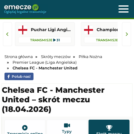
Puchar Ligi Angielskiej
Championship
TRANSMISJE
31
TRANSMISJE
12
Strona główna
Skróty meczów
Piłka Nożna
Premier League (Liga Angielska)
Chelsea FC - Manchester United
Polub nas!
Chelsea FC - Manchester
United – skrót meczu
(18.04.2026)
Typy
Transmisja online
Skrót meczu