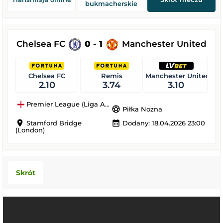
bukmacherskie
Chelsea FC
0 - 1
Manchester United
Chelsea FC
Remis
Manchester United
2.10
3.74
3.10
Premier League (Liga Angielska)
sports_soccer
Piłka Nożna
location_on
calendar_month
Stamford Bridge
Dodany: 18.04.2026 23:00
(London)
Skrót