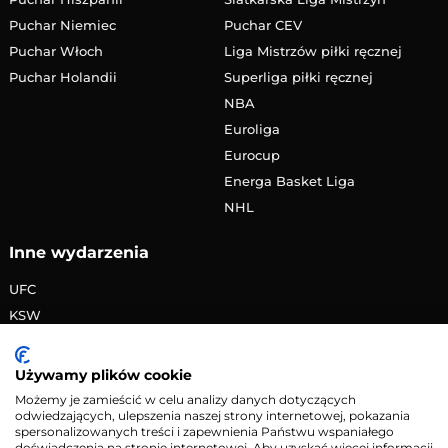
Puchar Niemiec
Puchar CEV
Puchar Włoch
Liga Mistrzów piłki ręcznej
Puchar Holandii
Superliga piłki ręcznej
NBA
Euroliga
Eurocup
Energa Basket Liga
NHL
Inne wydarzenia
UFC
KSW
FAME MMA
PRIME MMA
Używamy plików cookie
Żużlowa Ekstraliga
Możemy je zamieścić w celu analizy danych dotyczących
odwiedzających, ulepszenia naszej strony internetowej, pokazania
Speedway Grand Prix
spersonalizowanych treści i zapewnienia Państwu wspaniałego
Skoki narciarskie
doświadczenia na stronie internetowej. Aby uzyskać więcej informacji