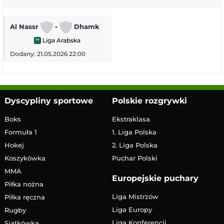
Al Nassr
-
Dhamk
Liga Arabska
Dodany: 21.05.2026 22:00
Dyscypliny sportowe
Polskie rozgrywki
Boks
Ekstraklasa
Formuła 1
1. Liga Polska
Hokej
2. Liga Polska
Koszykówka
Puchar Polski
MMA
Europejskie puchary
Piłka nożna
Liga Mistrzów
Piłka ręczna
Liga Europy
Rugby
Liga Konferencji
Siatkówka