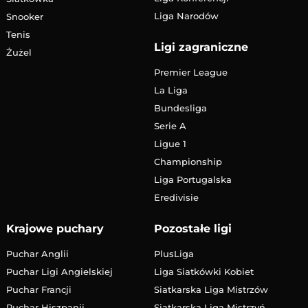
Liga Narodów
Snooker
Tenis
Ligi zagraniczne
Żużel
Premier League
La Liga
Bundesliga
Serie A
Ligue 1
Championship
Liga Portugalska
Eredivisie
Krajowe puchary
Pozostałe ligi
Puchar Anglii
PlusLiga
Puchar Ligi Angielskiej
Liga Siatkówki Kobiet
Puchar Francji
Siatkarska Liga Mistrzów
Puchar Hiszpanii
Siatkarska Liga Mistrzyń