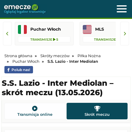
Puchar Włoch
MLS
TRANSMISJE
5
TRANSMISJE
75
Strona główna
Skróty meczów
Piłka Nożna
Puchar Włoch
S.S. Lazio - Inter Mediolan
Polub nas!
S.S. Lazio - Inter Mediolan –
skrót meczu (13.05.2026)
Transmisja online
Skrót meczu