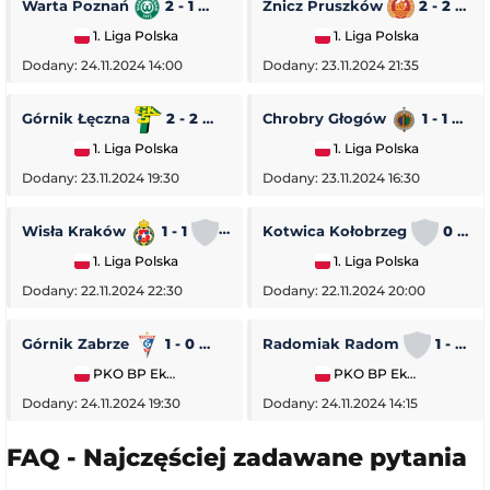
Warta Poznań
2 - 1
Pogoń Siedlce
Znicz Pruszków
2 - 2
1. Liga Polska
1. Liga Polska
Dodany: 24.11.2024 14:00
Dodany: 23.11.2024 21:35
Górnik Łęczna
2 - 2
GKS Tychy
Chrobry Głogów
1 - 1
O
1. Liga Polska
1. Liga Polska
Dodany: 23.11.2024 19:30
Dodany: 23.11.2024 16:30
Wisła Kraków
1 - 1
Stal Rzeszów
Kotwica Kołobrzeg
0 - 5
1. Liga Polska
1. Liga Polska
Dodany: 22.11.2024 22:30
Dodany: 22.11.2024 20:00
Górnik Zabrze
1 - 0
Piast Gliwice
Radomiak Radom
1 - 2
PKO BP Ekstraklasa
PKO BP Ekstraklasa
Dodany: 24.11.2024 19:30
Dodany: 24.11.2024 14:15
FAQ - Najczęściej zadawane pytania