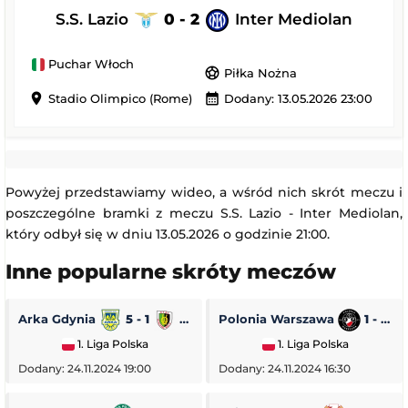
S.S. Lazio
0 - 2
Inter Mediolan
Puchar Włoch
sports_soccer
Piłka Nożna
location_on
calendar_month
Stadio Olimpico (Rome)
Dodany: 13.05.2026 23:00
Powyżej przedstawiamy wideo, a wśród nich skrót meczu i
poszczególne bramki z meczu S.S. Lazio - Inter Mediolan,
który odbył się w dniu 13.05.2026 o godzinie 21:00.
Inne popularne skróty meczów
Arka Gdynia
5 - 1
Stal Stalowa Wola
Polonia Warszawa
1 - 0
1. Liga Polska
1. Liga Polska
Dodany: 24.11.2024 19:00
Dodany: 24.11.2024 16:30