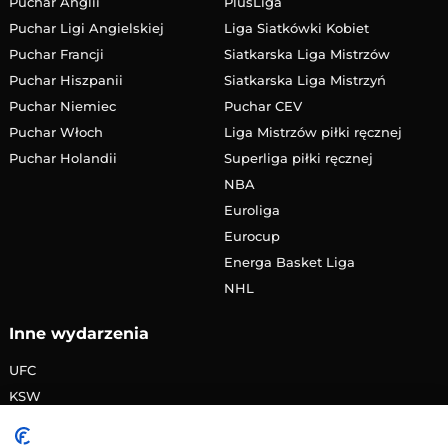
Puchar Anglii
PlusLiga
Puchar Ligi Angielskiej
Liga Siatkówki Kobiet
Puchar Francji
Siatkarska Liga Mistrzów
Puchar Hiszpanii
Siatkarska Liga Mistrzyń
Puchar Niemiec
Puchar CEV
Puchar Włoch
Liga Mistrzów piłki ręcznej
Puchar Holandii
Superliga piłki ręcznej
NBA
Euroliga
Eurocup
Energa Basket Liga
NHL
Inne wydarzenia
UFC
KSW
FAME MMA
PRIME MMA