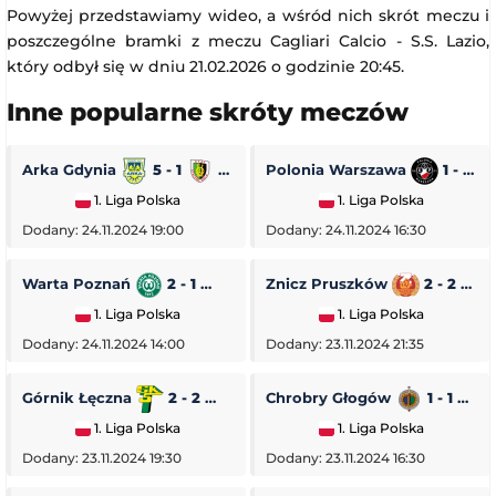
Powyżej przedstawiamy wideo, a wśród nich skrót meczu i
poszczególne bramki z meczu Cagliari Calcio - S.S. Lazio,
który odbył się w dniu 21.02.2026 o godzinie 20:45.
Inne popularne skróty meczów
Arka Gdynia
5 - 1
Stal Stalowa Wola
Polonia Warszawa
1 - 0
1. Liga Polska
1. Liga Polska
Dodany: 24.11.2024 19:00
Dodany: 24.11.2024 16:30
Warta Poznań
2 - 1
Pogoń Siedlce
Znicz Pruszków
2 - 2
1. Liga Polska
1. Liga Polska
Dodany: 24.11.2024 14:00
Dodany: 23.11.2024 21:35
Górnik Łęczna
2 - 2
GKS Tychy
Chrobry Głogów
1 - 1
O
1. Liga Polska
1. Liga Polska
Dodany: 23.11.2024 19:30
Dodany: 23.11.2024 16:30