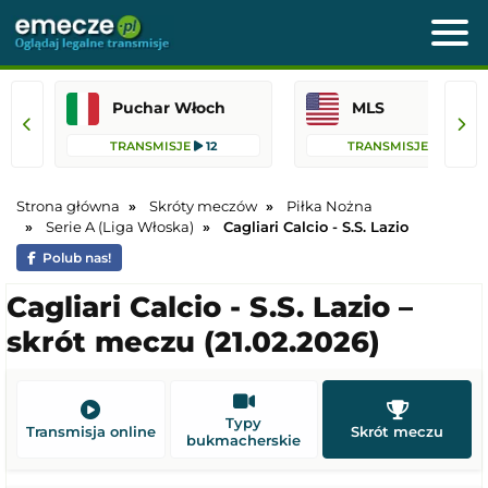
Puchar Włoch
MLS
TRANSMISJE
12
TRANSMISJE
75
Strona główna
Skróty meczów
Piłka Nożna
Serie A (Liga Włoska)
Cagliari Calcio - S.S. Lazio
Polub nas!
Cagliari Calcio - S.S. Lazio –
skrót meczu (21.02.2026)
Typy
Transmisja online
Skrót meczu
bukmacherskie