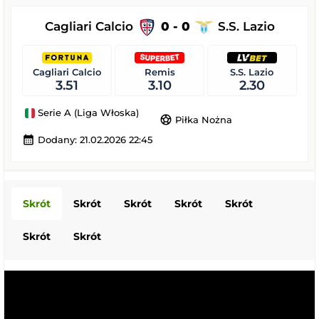
Cagliari Calcio
0 - 0
S.S. Lazio
Cagliari Calcio
Remis
S.S. Lazio
3.51
3.10
2.30
Serie A (Liga Włoska)
sports_soccer
Piłka Nożna
calendar_month
Dodany: 21.02.2026 22:45
Skrót
Skrót
Skrót
Skrót
Skrót
Skrót
Skrót