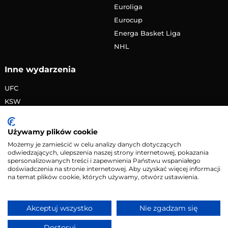
Euroliga
Eurocup
Energa Basket Liga
NHL
Inne wydarzenia
UFC
KSW
FAME MMA
PRIME MMA
Używamy plików cookie
Żużlowa Ekstraliga
Możemy je zamieścić w celu analizy danych dotyczących
odwiedzających, ulepszenia naszej strony internetowej, pokazania
Speedway Grand Prix
spersonalizowanych treści i zapewnienia Państwu wspaniałego
Skoki narciarskie
doświadczenia na stronie internetowej. Aby uzyskać więcej informacji
na temat plików cookie, których używamy, otwórz ustawienia.
Copyright © 2026 eMecze.pl
Akceptuj wszystko
Nie zgadzam się
Kontakt
•
Reklama
•
Polityka prywatności
Dostosuj