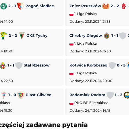
2 - 1
Pogoń Siedlce
Znicz Pruszków
2 - 2
1. Liga Polska
24 14:00
Dodany: 23.11.2024 21:35
a
2 - 2
GKS Tychy
Chrobry Głogów
1 - 1
O
1. Liga Polska
4 19:30
Dodany: 23.11.2024 16:30
1 - 1
Stal Rzeszów
Kotwica Kołobrzeg
0 - 5
1. Liga Polska
24 22:30
Dodany: 22.11.2024 20:00
1 - 0
Piast Gliwice
Radomiak Radom
1 - 2
aklasa
PKO BP Ekstraklasa
24 19:30
Dodany: 24.11.2024 14:15
-
Hirnyk-Sport Horiszni Pławni
Sparta Rotterdam
-
Feyenoord Rotterdam
częściej zadawane pytania
Eredivisie (Liga Holenderska)