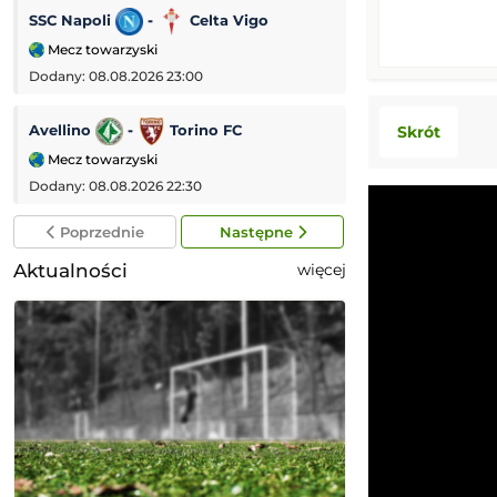
SSC Napoli
-
Celta Vigo
Galatasaray
-
Mecz towarzyski
Mecz towarzyski
Dodany: 08.08.2026 23:00
Dodany: 08.08.2026
Avellino
-
Torino FC
PSV Eindhoven
Skrót
Mecz towarzyski
Eredivisie (Liga 
Dodany: 08.08.2026 22:30
Dodany: 08.08.2026
Poprzednie
Następne
Aktualności
więcej