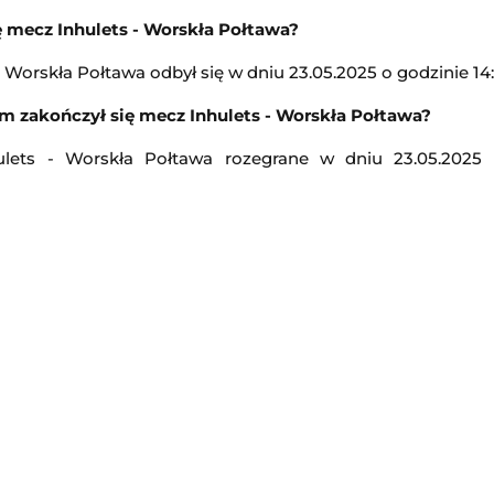
ę mecz Inhulets - Worskła Połtawa?
12:15
Transmisja
 Worskła Połtawa odbył się w dniu 23.05.2025 o godzinie 14:
Turniej ATP Challenger w Gr
m zakończył się mecz Inhulets - Worskła Połtawa?
-
Barycz Sułów
Challenger Grodzisk Mazowiecki
ulets - Worskła Połtawa rozegrane w dniu 23.05.2025 
13:00
Transmisja
Kozerki Open
iała
-
Legia Ladies
Challenger Grodzisk Mazowiecki
13:00
Transmisja
KPN Bałtyk Koszalin
Legia Warszawa II
-
Świt Szczecin
2. Liga Polska