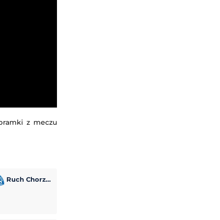
 bramki z meczu
Ruch Chorzów