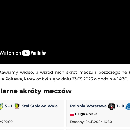
tawiamy wideo, a wśród nich skrót meczu i poszczególne
ła Połtawa, który odbył się w dniu 23.05.2025 o godzinie 14:30.
ularne skróty meczów
5 - 1
Stal Stalowa Wola
Polonia Warszawa
1 - 0
1. Liga Polska
24 19:00
Dodany: 24.11.2024 16:30