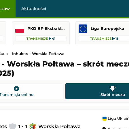
czów
Aktualności
PKO BP Ekstraklasa
Liga Europejska
TRANSMISJE
41
TRANSMISJE
13
ska
Inhulets - Worskła Połtawa
 - Worskła Połtawa – skrót mecz
025)
-
Legia Warszawa
Coventry City
-
Espanyol Barcelona
asa
Mecz towarzyski
22:15
Dodany: 08.08.2026 20:30
Transmisja online
Skrót meczu
Nottingham Forest
Pogoń Szczecin
-
Motor Lublin
PKO BP Ekstraklasa
Liga Ukrai
 22:00
Dodany: 08.08.2026 19:30
ets
1 - 1
Worskła Połtawa