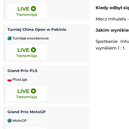
Kiedy odbył si
LIVE
12:00
Transmisja
Transmisja
Mecz Inhulets -
Turniej China Open w Pekinie
Jakim wynikie
Miedź Legnica II
Turnieje snookerowe
3. Liga Polska
Spotkanie Inh
wynikiem 1 : 1.
LIVE
12:00
Transmisja
Transmisja
Grand Prix PLS
Rekord Bielsko-B
PlusLiga
Ekstraliga Kobiet
LIVE
12:00
Transmisja
Transmisja
Grand Prix MotoGP
Luzino
-
K
MotoGP
3. Liga Polska