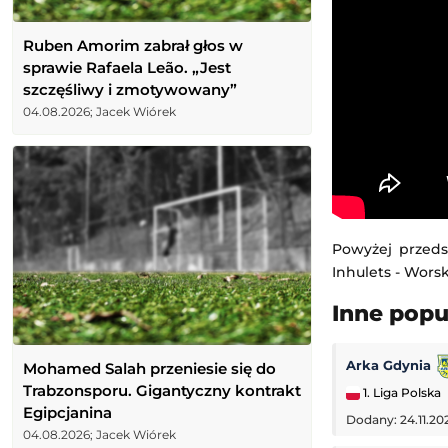
Ruben Amorim zabrał głos w
sprawie Rafaela Leão. „Jest
szczęśliwy i zmotywowany”
04.08.2026; Jacek Wiórek
Powyżej przeds
Inhulets - Worsk
Inne pop
Arka Gdynia
Mohamed Salah przeniesie się do
Trabzonsporu. Gigantyczny kontrakt
1. Liga Polska
Egipcjanina
Dodany: 24.11.20
04.08.2026; Jacek Wiórek