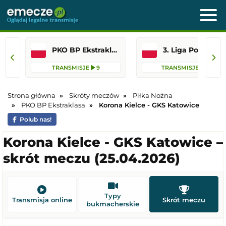
PKO BP Ekstraklasa
3. Liga Polska
TRANSMISJE
9
TRANSMISJE
82
Strona główna
Skróty meczów
Piłka Nożna
PKO BP Ekstraklasa
Korona Kielce - GKS Katowice
Polub nas!
Korona Kielce - GKS Katowice –
skrót meczu (25.04.2026)
Typy
Transmisja online
Skrót meczu
bukmacherskie