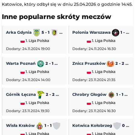
Katowice, który odbył się w dniu 25.04.2026 o godzinie 14:45.
Inne popularne skróty meczów
Arka Gdynia
5 - 1
Stal Stalowa Wola
Polonia Warszawa
1 - 0
1. Liga Polska
1. Liga Polska
Dodany: 24.11.2024 19:00
Dodany: 24.11.2024 16:30
Warta Poznań
2 - 1
Pogoń Siedlce
Znicz Pruszków
2 - 2
1. Liga Polska
1. Liga Polska
Dodany: 24.11.2024 14:00
Dodany: 23.11.2024 21:35
Górnik Łęczna
2 - 2
GKS Tychy
Chrobry Głogów
1 - 1
O
1. Liga Polska
1. Liga Polska
Dodany: 23.11.2024 19:30
Dodany: 23.11.2024 16:30
Wisła Kraków
1 - 1
Stal Rzeszów
Kotwica Kołobrzeg
0 - 5
1. Liga Polska
1. Liga Polska