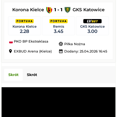
Korona Kielce
1 - 1
GKS Katowice
Korona Kielce
Remis
GKS Katowice
2.28
3.45
3.00
PKO BP Ekstraklasa
sports_soccer
Piłka Nożna
location_on
calendar_month
EXBUD Arena (Kielce)
Dodany: 25.04.2026 16:45
Skrót
Skrót