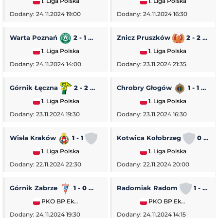
1. Liga Polska
1. Liga Polska
Dodany: 24.11.2024 19:00
Dodany: 24.11.2024 16:30
Warta Poznań
2 - 1
Pogoń Siedlce
Znicz Pruszków
2 - 2
1. Liga Polska
1. Liga Polska
Dodany: 24.11.2024 14:00
Dodany: 23.11.2024 21:35
Górnik Łęczna
2 - 2
GKS Tychy
Chrobry Głogów
1 - 1
O
1. Liga Polska
1. Liga Polska
Dodany: 23.11.2024 19:30
Dodany: 23.11.2024 16:30
Wisła Kraków
1 - 1
Stal Rzeszów
Kotwica Kołobrzeg
0 - 5
1. Liga Polska
1. Liga Polska
Dodany: 22.11.2024 22:30
Dodany: 22.11.2024 20:00
Górnik Zabrze
1 - 0
Piast Gliwice
Radomiak Radom
1 - 2
PKO BP Ekstraklasa
PKO BP Ekstraklasa
Dodany: 24.11.2024 19:30
Dodany: 24.11.2024 14:15