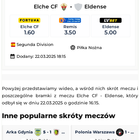
Elche CF
-
Eldense
Elche CF
Remis
Eldense
1.60
3.50
5.00
Segunda Division
sports_soccer
Piłka Nożna
calendar_month
Dodany: 22.03.2025 18:15
Powyżej przedstawiamy wideo, a wśród nich skrót meczu i
poszczególne bramki z meczu Elche CF - Eldense, który
odbył się w dniu 22.03.2025 o godzinie 16:15.
Inne popularne skróty meczów
Arka Gdynia
5 - 1
Stal Stalowa Wola
Polonia Warszawa
1 - 0