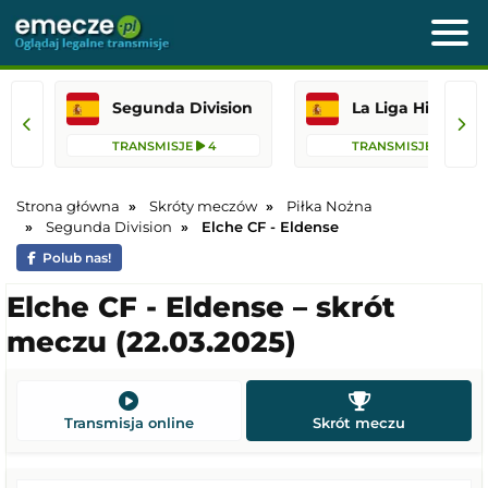
Segunda Division
La Liga Hi
TRANSMISJE
4
TRANSMISJE
2
Strona główna
Skróty meczów
Piłka Nożna
Segunda Division
Elche CF - Eldense
Polub nas!
Elche CF - Eldense – skrót
meczu (22.03.2025)
Transmisja online
Skrót meczu