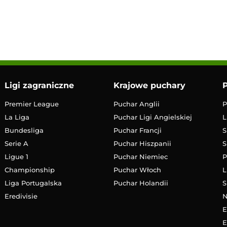
1:30
Transmisja
Ligi zagraniczne
Krajowe puchary
P
Premier League
Puchar Anglii
P
La Liga
Puchar Ligi Angielskiej
L
Bundesliga
Puchar Francji
S
Serie A
Puchar Hiszpanii
S
Ligue 1
Puchar Niemiec
P
Championship
Puchar Włoch
L
Liga Portugalska
Puchar Holandii
S
Eredivisie
E
E