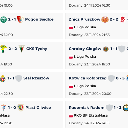
24 19:00
Dodany: 24.11.2024 16:30
2 - 1
Pogoń Siedlce
Znicz Pruszków
2 - 2
1. Liga Polska
24 14:00
Dodany: 23.11.2024 21:35
a
2 - 2
GKS Tychy
Chrobry Głogów
1 - 1
O
1. Liga Polska
4 19:30
Dodany: 23.11.2024 16:30
1 - 1
Stal Rzeszów
Kotwica Kołobrzeg
0 - 5
1. Liga Polska
24 22:30
Dodany: 22.11.2024 20:00
1 - 0
Piast Gliwice
Radomiak Radom
1 - 2
aklasa
PKO BP Ekstraklasa
Botic Van De Zandschulp
-
Hubert Hurkacz
24 19:30
Dodany: 24.11.2024 14:15
ATP Montreal