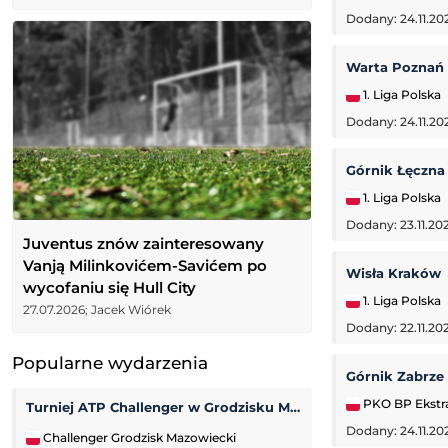
Dodany: 24.11.20
Warta Poznań
1. Liga Polska
Dodany: 24.11.20
Górnik Łęczn
1. Liga Polska
Dodany: 23.11.202
Juventus znów zainteresowany
Vanją Milinkovićem-Savićem po
Wisła Kraków
wycofaniu się Hull City
1. Liga Polska
27.07.2026; Jacek Wiórek
Dodany: 22.11.20
Popularne wydarzenia
Górnik Zabrze
PKO BP Ekstr
Turniej ATP Challenger w Grodzisku Mazowieckim
Prime Show MMA
Dodany: 24.11.20
Challenger Grodzisk Mazowiecki
Prime MMA