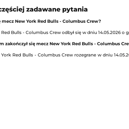
częściej zadawane pytania
LIVE
Transmisja
ię mecz New York Red Bulls - Columbus Crew?
PFL
Red Bulls - Columbus Crew odbył się w dniu 14.05.2026 o go
Professional Fighters League
m zakończył się mecz New York Red Bulls - Columbus Cr
1:00
York Red Bulls - Columbus Crew rozegrane w dniu 14.05.
Transmisja
r Festival
Maria Sakkari
-
Coco Gauff
WTA Toronto
1:00
Transmisja
Washington Mystics
-
Atlanta Dream
WNBA