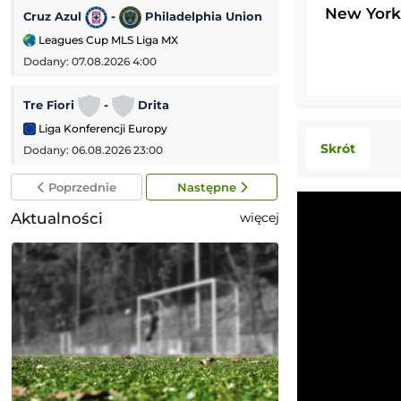
New York
Cruz Azul
-
Philadelphia Union
Bristol City
-
Leagues Cup MLS Liga MX
Puchar Ligi Angiel
Dodany: 07.08.2026 4:00
Dodany: 06.08.2026
Tre Fiori
-
Drita
HNK Rijeka
-
Liga Konferencji Europy
Liga Konferencji
Skrót
Dodany: 06.08.2026 23:00
Dodany: 06.08.2026
Poprzednie
Następne
Aktualności
więcej