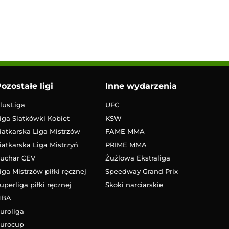
ozostałe ligi
Inne wydarzenia
lusLiga
UFC
iga Siatkówki Kobiet
KSW
iatkarska Liga Mistrzów
FAME MMA
iatkarska Liga Mistrzyń
PRIME MMA
uchar CEV
Żużlowa Ekstraliga
iga Mistrzów piłki ręcznej
Speedway Grand Prix
uperliga piłki ręcznej
Skoki narciarskie
NBA
uroliga
urocup