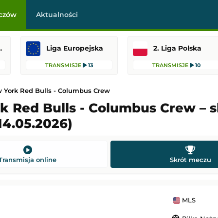
czów
Aktualności
raklasa
Liga Europejska
2. Liga Polska
TRANSMISJE
13
TRANSMISJE
10
 York Red Bulls - Columbus Crew
k Red Bulls - Columbus Crew – s
14.05.2026)
Hearts
SC Braga
-
Dinamo Mińsk
Liga Konferencji Europy
 23:00
Dodany: 06.08.2026 22:30
Transmisja online
Skrót meczu
FC Midtjylland
Fiorentina
-
Deportivo La Coruña
 Europy
Mecz towarzyski
MLS
 22:45
Dodany: 06.08.2026 22:00