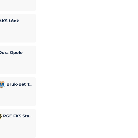
ŁKS Łódź
dra Opole
Bruk-Bet Termalica Nieciecza
PGE FKS Stal Mielec