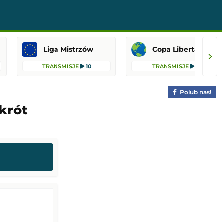
Liga Mistrzów
Copa Libertadores
TRANSMISJE
10
TRANSMISJE
8
Polub nas!
krót