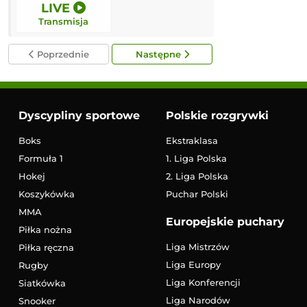
LIVE
LIVE
Transmisja
Transmisja
Poprzednie
Następne
Dyscypliny sportowe
Polskie rozgrywki
Boks
Ekstraklasa
Formuła 1
1. Liga Polska
Hokej
2. Liga Polska
Koszykówka
Puchar Polski
MMA
Europejskie puchary
Piłka nożna
Liga Mistrzów
Piłka ręczna
Liga Europy
Rugby
Liga Konferencji
Siatkówka
Liga Narodów
Snooker