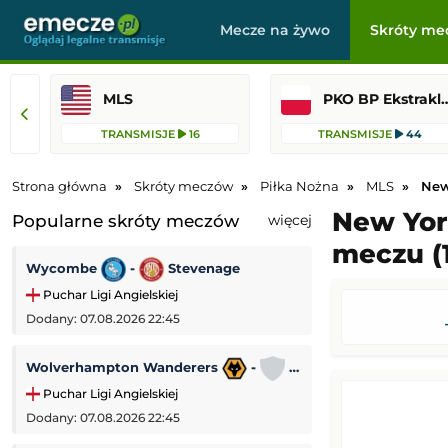
Mecze na żywo
Skróty me
MLS
PKO BP Ekst
TRANSMISJE
16
TRANSMISJE
44
Strona główna
Skróty meczów
Piłka Nożna
MLS
New
New Yor
Popularne skróty meczów
więcej
meczu (
Wycombe
-
Stevenage
SL Benfica
-
Puchar Ligi Angielskiej
Liga Europejska
Dodany: 07.08.2026 22:45
Dodany: 06.08.2026
Wolverhampton Wanderers
-
Port Vale
Bohemians
-
Puchar Ligi Angielskiej
Liga Konferencji
Dodany: 07.08.2026 22:45
Dodany: 06.08.2026