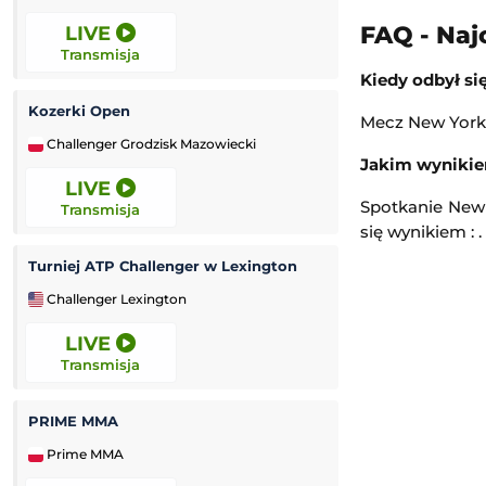
FAQ - Naj
LIVE
LIVE
Transmisja
Transmisja
Kiedy odbył s
Kozerki Open
PRIME MMA 18
Mecz New York 
Challenger Grodzisk Mazowiecki
Prime MMA
Jakim wynikie
LIVE
LIVE
Spotkanie New 
Transmisja
Transmisja
się wynikiem : .
Turniej ATP Challenger w Lexington
PRIME MMA Summe
Challenger Lexington
Prime MMA
LIVE
LIVE
Transmisja
Transmisja
PRIME MMA
PGA Tour
Prime MMA
Golf