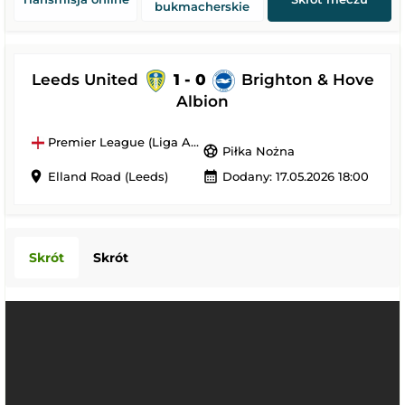
bukmacherskie
Leeds United
1 - 0
Brighton & Hove
Albion
Premier League (Liga Angielska)
sports_soccer
Piłka Nożna
location_on
calendar_month
Elland Road (Leeds)
Dodany: 17.05.2026 18:00
Skrót
Skrót