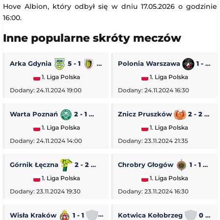
Hove Albion, który odbył się w dniu 17.05.2026 o godzinie
16:00.
Inne popularne skróty meczów
Arka Gdynia
5 - 1
Stal Stalowa Wola
Polonia Warszawa
1 - 0
1. Liga Polska
1. Liga Polska
Dodany: 24.11.2024 19:00
Dodany: 24.11.2024 16:30
Warta Poznań
2 - 1
Pogoń Siedlce
Znicz Pruszków
2 - 2
1. Liga Polska
1. Liga Polska
Dodany: 24.11.2024 14:00
Dodany: 23.11.2024 21:35
Górnik Łęczna
2 - 2
GKS Tychy
Chrobry Głogów
1 - 1
O
1. Liga Polska
1. Liga Polska
Dodany: 23.11.2024 19:30
Dodany: 23.11.2024 16:30
Wisła Kraków
1 - 1
Stal Rzeszów
Kotwica Kołobrzeg
0 - 5