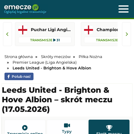
Puchar Ligi Angielskiej
Championship
TRANSMISJE
31
TRANSMISJE
12
Strona główna
Skróty meczów
Piłka Nożna
Premier League (Liga Angielska)
Leeds United - Brighton & Hove Albion
Polub nas!
Leeds United - Brighton &
Hove Albion – skrót meczu
(17.05.2026)
Typy
Transmisja online
Skrót meczu