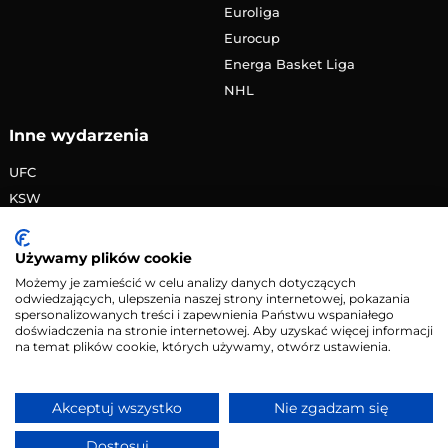
Euroliga
Eurocup
Energa Basket Liga
NHL
Inne wydarzenia
UFC
KSW
FAME MMA
PRIME MMA
Używamy plików cookie
Żużlowa Ekstraliga
Możemy je zamieścić w celu analizy danych dotyczących
odwiedzających, ulepszenia naszej strony internetowej, pokazania
Speedway Grand Prix
spersonalizowanych treści i zapewnienia Państwu wspaniałego
Skoki narciarskie
doświadczenia na stronie internetowej. Aby uzyskać więcej informacji
na temat plików cookie, których używamy, otwórz ustawienia.
Copyright © 2026 eMecze.pl
Akceptuj wszystko
Nie zgadzam się
Kontakt
•
Reklama
•
Polityka prywatności
Dostosuj