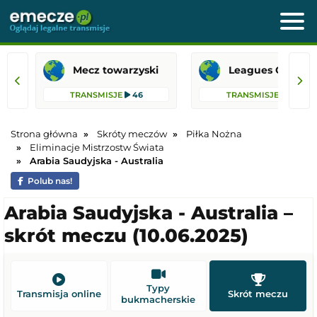
Mecz towarzyski
Leagues 
TRANSMISJE
46
TRANSMISJE
26
Strona główna
Skróty meczów
Piłka Nożna
Eliminacje Mistrzostw Świata
Arabia Saudyjska - Australia
Polub nas!
Arabia Saudyjska - Australia –
skrót meczu (10.06.2025)
Typy
Transmisja online
Skrót meczu
bukmacherskie