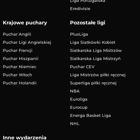
Liga Portugalska
Eredivisie
Krajowe puchary
Pozostałe ligi
Puchar Anglii
PlusLiga
Puchar Ligi Angielskiej
Liga Siatkówki Kobiet
Puchar Francji
Siatkarska Liga Mistrzów
Puchar Hiszpanii
Siatkarska Liga Mistrzyń
Puchar Niemiec
Puchar CEV
Puchar Włoch
Liga Mistrzów piłki ręcznej
Puchar Holandii
Superliga piłki ręcznej
NBA
Euroliga
Eurocup
Energa Basket Liga
NHL
Inne wydarzenia