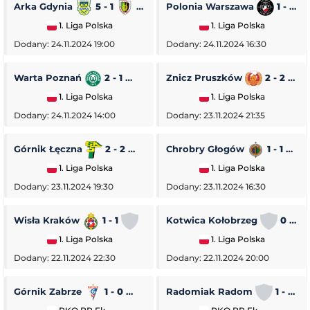
Arka Gdynia
5 - 1
Stal Stalowa Wola
Polonia Warszawa
1 - 0
1. Liga Polska
1. Liga Polska
Dodany: 24.11.2024 19:00
Dodany: 24.11.2024 16:30
Warta Poznań
2 - 1
Pogoń Siedlce
Znicz Pruszków
2 - 2
1. Liga Polska
1. Liga Polska
Dodany: 24.11.2024 14:00
Dodany: 23.11.2024 21:35
Górnik Łęczna
2 - 2
GKS Tychy
Chrobry Głogów
1 - 1
O
1. Liga Polska
1. Liga Polska
Dodany: 23.11.2024 19:30
Dodany: 23.11.2024 16:30
Wisła Kraków
1 - 1
Stal Rzeszów
Kotwica Kołobrzeg
0 - 5
1. Liga Polska
1. Liga Polska
Dodany: 22.11.2024 22:30
Dodany: 22.11.2024 20:00
Górnik Zabrze
1 - 0
Piast Gliwice
Radomiak Radom
1 - 2