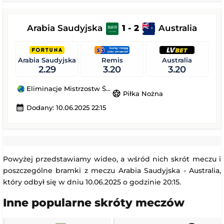
Arabia Saudyjska
1 - 2
Australia
Arabia Saudyjska
Remis
Australia
2.29
3.20
3.20
Eliminacje Mistrzostw Świata
sports_soccer
Piłka Nożna
calendar_month
Dodany: 10.06.2025 22:15
Powyżej przedstawiamy wideo, a wśród nich skrót meczu i
poszczególne bramki z meczu Arabia Saudyjska - Australia,
który odbył się w dniu 10.06.2025 o godzinie 20:15.
Inne popularne skróty meczów