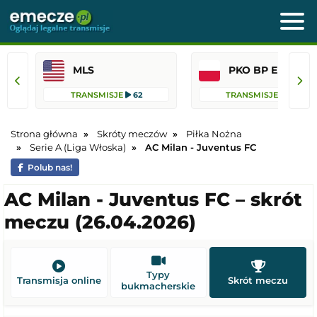
MLS
PKO BP Ekst
TRANSMISJE
62
TRANSMISJE
45
Strona główna
Skróty meczów
Piłka Nożna
Serie A (Liga Włoska)
AC Milan - Juventus FC
Polub nas!
AC Milan - Juventus FC – skrót
meczu (26.04.2026)
Typy
Transmisja online
Skrót meczu
bukmacherskie