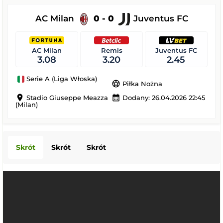
AC Milan
0 - 0
Juventus FC
AC Milan
Remis
Juventus FC
3.08
3.20
2.45
Serie A (Liga Włoska)
sports_soccer
Piłka Nożna
location_on
calendar_month
Stadio Giuseppe Meazza
Dodany: 26.04.2026 22:45
(Milan)
Skrót
Skrót
Skrót