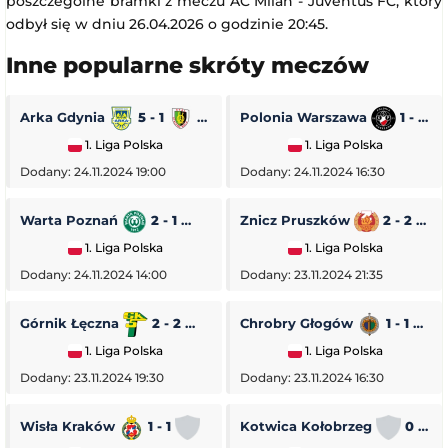
poszczególne bramki z meczu AC Milan - Juventus FC, który
odbył się w dniu 26.04.2026 o godzinie 20:45.
Inne popularne skróty meczów
Arka Gdynia
5 - 1
Stal Stalowa Wola
Polonia Warszawa
1 - 0
1. Liga Polska
1. Liga Polska
Dodany: 24.11.2024 19:00
Dodany: 24.11.2024 16:30
Warta Poznań
2 - 1
Pogoń Siedlce
Znicz Pruszków
2 - 2
1. Liga Polska
1. Liga Polska
Dodany: 24.11.2024 14:00
Dodany: 23.11.2024 21:35
Górnik Łęczna
2 - 2
GKS Tychy
Chrobry Głogów
1 - 1
O
1. Liga Polska
1. Liga Polska
Dodany: 23.11.2024 19:30
Dodany: 23.11.2024 16:30
Wisła Kraków
1 - 1
Stal Rzeszów
Kotwica Kołobrzeg
0 - 5