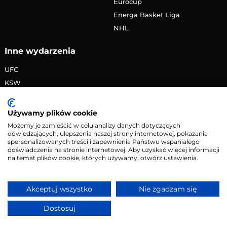
Eurocup
Energa Basket Liga
NHL
Inne wydarzenia
UFC
KSW
FAME MMA
PRIME MMA
Używamy plików cookie
Żużlowa Ekstraliga
Możemy je zamieścić w celu analizy danych dotyczących
odwiedzających, ulepszenia naszej strony internetowej, pokazania
Speedway Grand Prix
spersonalizowanych treści i zapewnienia Państwu wspaniałego
Skoki narciarskie
doświadczenia na stronie internetowej. Aby uzyskać więcej informacji
na temat plików cookie, których używamy, otwórz ustawienia.
Copyright © 2026 eMecze.pl
Akceptuj wszystko
Nie zgadzam się
Kontakt
•
Reklama
•
Polityka prywatności
Dostosuj
Serwis wyłącznie dla osób powyżej 18 lat. Hazard może
uzależniać. Graj odpowiedzialnie.
Szczegóły