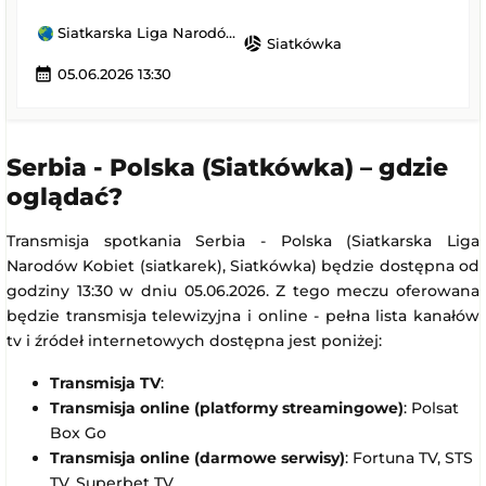
Siatkarska Liga Narodów Kobiet (siatkarek)
sports_volleyball
Siatkówka
calendar_month
05.06.2026 13:30
Serbia - Polska (Siatkówka) – gdzie
oglądać?
Transmisja spotkania Serbia - Polska (Siatkarska Liga
Narodów Kobiet (siatkarek), Siatkówka) będzie dostępna od
godziny 13:30 w dniu 05.06.2026. Z tego meczu oferowana
będzie transmisja telewizyjna i online - pełna lista kanałów
tv i źródeł internetowych dostępna jest poniżej:
Transmisja TV
:
Transmisja online (platformy streamingowe)
: Polsat
Box Go
Transmisja online (darmowe serwisy)
: Fortuna TV, STS
TV, Superbet TV