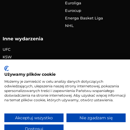
Euroliga
Eurocup
Energa Basket Liga
NHL
Inne wydarzenia
UFC
KSW
FAME MMA
PRIME MMA
Używamy plików cookie
Żużlowa Ekstraliga
Możemy je zamieścić w celu analizy danych dotyczących
odwiedzających, ulepszenia naszej strony internetowej, pokazania
Speedway Grand Prix
spersonalizowanych treści i zapewnienia Państwu wspaniałego
Skoki narciarskie
doświadczenia na stronie internetowej. Aby uzyskać więcej informacji
na temat plików cookie, których używamy, otwórz ustawienia.
Copyright © 2026 eMecze.pl
Akceptuj wszystko
Nie zgadzam się
Kontakt
•
Reklama
•
Polityka prywatności
Dostosuj