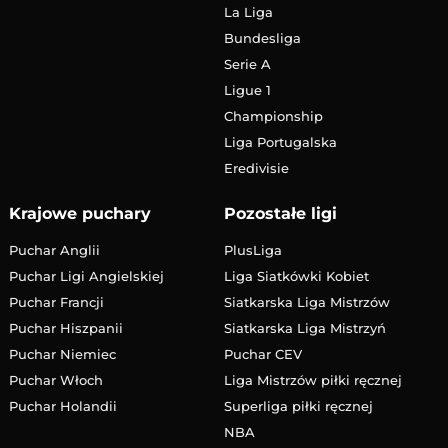
La Liga
Bundesliga
Serie A
Ligue 1
Championship
Liga Portugalska
Eredivisie
Krajowe puchary
Pozostałe ligi
Puchar Anglii
PlusLiga
Puchar Ligi Angielskiej
Liga Siatkówki Kobiet
Puchar Francji
Siatkarska Liga Mistrzów
Puchar Hiszpanii
Siatkarska Liga Mistrzyń
Puchar Niemiec
Puchar CEV
Puchar Włoch
Liga Mistrzów piłki ręcznej
Puchar Holandii
Superliga piłki ręcznej
NBA