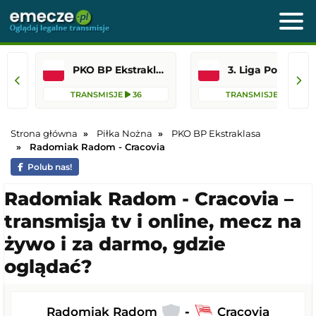
PKO BP Ekstraklasa
3. Liga Polska
TRANSMISJE
36
TRANSMISJE
111
Strona główna
Piłka Nożna
PKO BP Ekstraklasa
Radomiak Radom - Cracovia
Polub nas!
Radomiak Radom - Cracovia –
transmisja tv i online, mecz na
żywo i za darmo, gdzie
oglądać?
Radomiak Radom
-
Cracovia