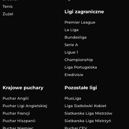
Tenis
Ligi zagraniczne
Żużel
Premier League
La Liga
Bundesliga
Serie A
Ligue 1
Championship
Liga Portugalska
Eredivisie
Krajowe puchary
Pozostałe ligi
Puchar Anglii
PlusLiga
Puchar Ligi Angielskiej
Liga Siatkówki Kobiet
Puchar Francji
Siatkarska Liga Mistrzów
Puchar Hiszpanii
Siatkarska Liga Mistrzyń
Puchar Niemiec
Puchar CEV