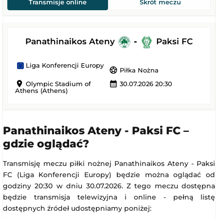
Transmisje online
Skrót meczu
Panathinaikos Ateny
-
Paksi FC
Liga Konferencji Europy
sports_soccer
Piłka Nożna
location_on
calendar_month
Olympic Stadium of
30.07.2026 20:30
Athens (Athens)
Panathinaikos Ateny - Paksi FC –
gdzie oglądać?
Transmisję meczu piłki nożnej Panathinaikos Ateny - Paksi
FC (Liga Konferencji Europy) będzie można oglądać od
godziny 20:30 w dniu 30.07.2026. Z tego meczu dostępna
będzie transmisja telewizyjna i online - pełną listę
dostępnych źródeł udostępniamy poniżej: