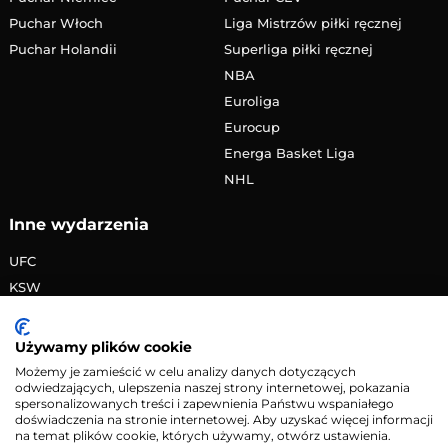
Puchar Włoch
Liga Mistrzów piłki ręcznej
Puchar Holandii
Superliga piłki ręcznej
NBA
Euroliga
Eurocup
Energa Basket Liga
NHL
Inne wydarzenia
UFC
KSW
FAME MMA
PRIME MMA
Używamy plików cookie
Żużlowa Ekstraliga
Możemy je zamieścić w celu analizy danych dotyczących
odwiedzających, ulepszenia naszej strony internetowej, pokazania
Speedway Grand Prix
spersonalizowanych treści i zapewnienia Państwu wspaniałego
Skoki narciarskie
doświadczenia na stronie internetowej. Aby uzyskać więcej informacji
na temat plików cookie, których używamy, otwórz ustawienia.