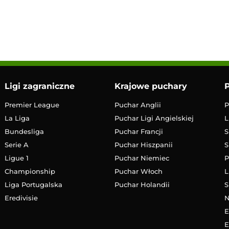
17:00
Transmisja
Ligi zagraniczne
Krajowe puchary
P
Premier League
Puchar Anglii
P
La Liga
Puchar Ligi Angielskiej
L
Bundesliga
Puchar Francji
S
Serie A
Puchar Hiszpanii
S
Ligue 1
Puchar Niemiec
P
Championship
Puchar Włoch
L
Liga Portugalska
Puchar Holandii
S
Eredivisie
E
E