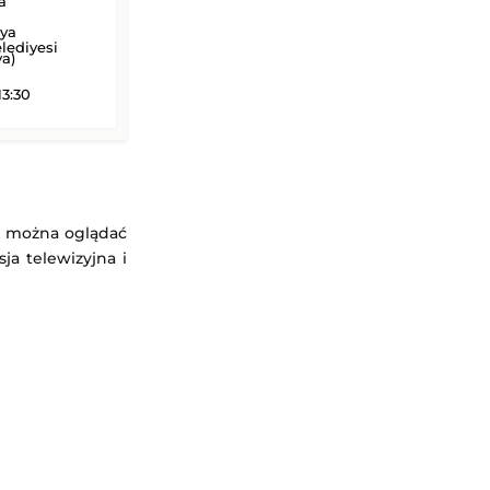
a
ya
lediyesi
a)
13:30
ie można oglądać
ja telewizyjna i