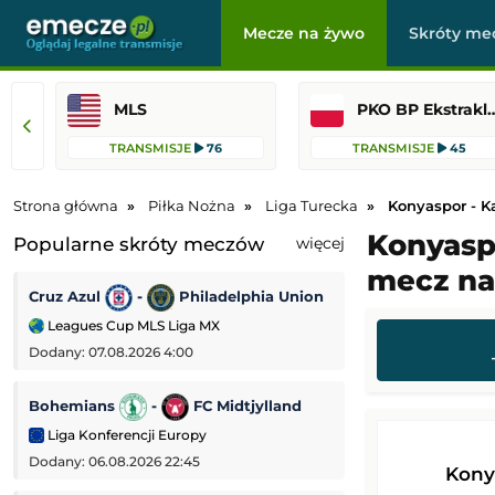
Mecze na żywo
Skróty me
MLS
PKO BP Ekst
TRANSMISJE
76
TRANSMISJE
45
Strona główna
Piłka Nożna
Liga Turecka
Konyaspor - 
Konyaspo
Popularne skróty meczów
więcej
mecz na
Cruz Azul
-
Philadelphia Union
Fiorentina
-
Leagues Cup MLS Liga MX
Mecz towarzyski
Dodany: 07.08.2026 4:00
Dodany: 06.08.2026
Bohemians
-
FC Midtjylland
AS Monaco
-
Liga Konferencji Europy
Mecz towarzyski
Dodany: 06.08.2026 22:45
Dodany: 06.08.2026
Kony