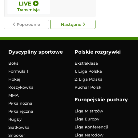
LIVE
LIVE
Transmisja
Transmisja
Poprzednie
Następne
Dyscypliny sportowe
Polskie rozgrywki
Boks
Ekstraklasa
Formuła 1
1. Liga Polska
Hokej
2. Liga Polska
Koszykówka
Puchar Polski
MMA
Europejskie puchary
Piłka nożna
Liga Mistrzów
Piłka ręczna
Liga Europy
Rugby
Liga Konferencji
Siatkówka
Liga Narodów
Snooker