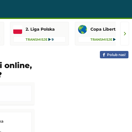
2. Liga Polska
Copa Libertadores
TRANSMISJE
9
TRANSMISJE
8
Polub nas!
 online,
?
ka