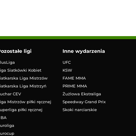
ozostałe ligi
Inne wydarzenia
lusLiga
UFC
iga Siatkówki Kobiet
KSW
iatkarska Liga Mistrzów
FAME MMA
iatkarska Liga Mistrzyń
PRIME MMA
uchar CEV
Żużlowa Ekstraliga
iga Mistrzów piłki ręcznej
Speedway Grand Prix
uperliga piłki ręcznej
Skoki narciarskie
NBA
uroliga
urocup