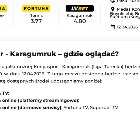
sports_soccer
Piłka Nożn
-
Anderlecht
Raków Częstochowa
-
Hammarby FF
location_on
Medas Kon
Büyüksehir Be
Liga Konferencji Europy
Remis
Karagumruk
or
Stadium (Kony
3.77
4.80
21:45
Dodany: 06.08.2026 21:00
calendar_month
12.04.2026 
-
Qarabağ Ağdam
Red Bull Salzburg
-
Pafos
 Europy
Liga Europejska
 - Karagumruk – gdzie oglądać?
21:00
Dodany: 06.08.2026 21:00
u piłki nożnej Konyaspor - Karagumruk (Liga Turecka) będz
0 w dniu 12.04.2026. Z tego meczu dostępna będzie transmis
listę dostępnych źródeł udostępniamy poniżej:
a TV
:
a online (platformy streamingowe)
:
a online (darmowe serwisy)
: Fortuna TV, Superbet TV