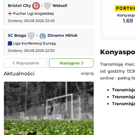
Bristol City
-
Walsall
PAOK Saloniki
Puchar Ligi Angielskiej
Liga Europejska
Konyasp
1.69
Dodany: 06.08.2026 22:45
Dodany: 06.08.2026 
SC Braga
-
Dinamo Mińsk
Dynamo Kijów
Liga Konferencji Europy
Liga Konferencji
Konyaspor
Dodany: 06.08.2026 22:30
Dodany: 06.08.2026 
Poprzednie
Następne
Transmisję mecz
od godziny 13:3
Aktualności
więcej
online - pełną 
Transmisj
Transmisj
Transmisj