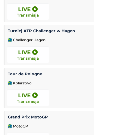
LIVE
LIVE
Transmisja
Transmisja
Turniej ATP Challenger w Hagen
Kozerki Open
Challenger Hagen
Challenger Grodz
LIVE
LIVE
Transmisja
Transmisja
Tour de Pologne
Kolarstwo
Lekkoatletyka
LIVE
LIVE
Transmisja
Transmisja
Grand Prix MotoGP
Verona
-
MotoGP
Mecz towarzyski