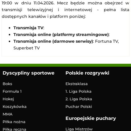
19:00 w dniu 11.04.2026. Mecz będzie można obejrzeć w
transmisji telewizyjnej i internetowej - pełna lista
dostępnych kanałów i platform poniżej:
Transmisja TV
:
Transmisja online (platformy streamingowe)
:
Transmisja online (darmowe serwisy)
: Fortuna TV,
Superbet TV
Dyscypliny sportowe
Polskie rozgrywki
Boks
Ekstraklasa
Formuła 1
1. Liga Polska
Hokej
2. Liga Polska
Koszykówka
Puchar Polski
MMA
Europejskie puchary
Piłka nożna
Liga Mistrzów
Piłka ręczna