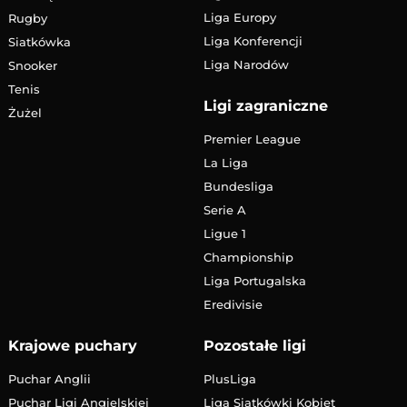
Liga Europy
Rugby
Liga Konferencji
Siatkówka
Liga Narodów
Snooker
Tenis
Ligi zagraniczne
Żużel
Premier League
La Liga
Bundesliga
Serie A
Ligue 1
Championship
Liga Portugalska
Eredivisie
Krajowe puchary
Pozostałe ligi
Puchar Anglii
PlusLiga
Puchar Ligi Angielskiej
Liga Siatkówki Kobiet