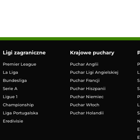
LIVE
Transmisja
Ligi zagraniczne
Krajowe puchary
P
Premier League
Puchar Anglii
P
La Liga
Puchar Ligi Angielskiej
L
Bundesliga
Puchar Francji
S
Serie A
Puchar Hiszpanii
S
Ligue 1
Puchar Niemiec
P
Championship
Puchar Włoch
L
Liga Portugalska
Puchar Holandii
S
Eredivisie
E
E