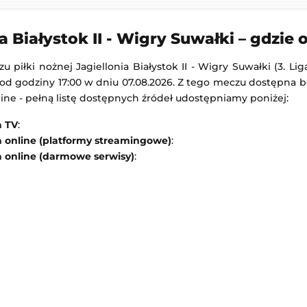
-
Wrexham
Vfl Bochum
-
Hertha BSC
skiej
2. Bundesliga
a Białystok II - Wigry Suwałki – gdzie
 23:00
Dodany: 07.08.2026 22:30
 piłki nożnej Jagiellonia Białystok II - Wigry Suwałki (3. Li
Stevenage
Polonia Warszawa
-
Ruch Chorzów
d godziny 17:00 w dniu 07.08.2026. Z tego meczu dostępna b
nline - pełną listę dostępnych źródeł udostępniamy poniżej:
skiej
1. Liga Polska
22:45
Dodany: 07.08.2026 22:30
a TV
:
a online (platformy streamingowe)
:
a online (darmowe serwisy)
: