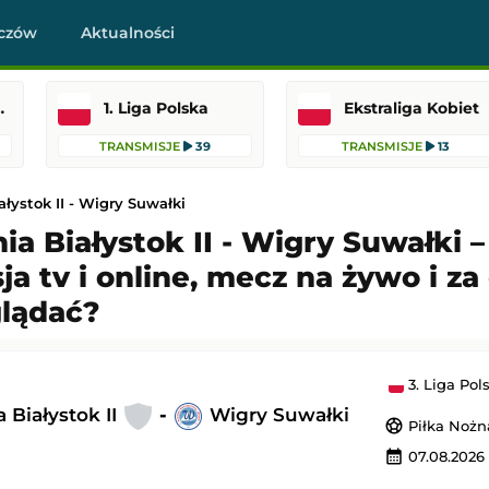
czów
Aktualności
raklasa
1. Liga Polska
Ekstraliga Kobiet
TRANSMISJE
39
TRANSMISJE
13
ałystok II - Wigry Suwałki
nia Białystok II - Wigry Suwałki –
ja tv i online, mecz na żywo i za
-
Club Pachuca
Wolverhampton Wanderers
-
Port Vale
glądać?
 Liga MX
Puchar Ligi Angielskiej
 3:30
Dodany: 07.08.2026 22:45
3. Liga Pol
C Famalicão
AC Monza
-
Padova
a Białystok II
-
Wigry Suwałki
sports_soccer
Piłka Nożn
Mecz towarzyski
calendar_month
07.08.2026 
23:15
Dodany: 07.08.2026 22:45