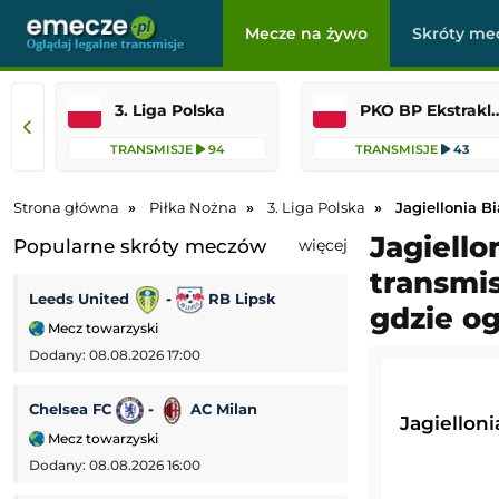
Mecze na żywo
Skróty me
3. Liga Polska
PKO BP Ekst
TRANSMISJE
94
TRANSMISJE
43
Strona główna
Piłka Nożna
3. Liga Polska
Jagiellonia Bi
Jagiello
Popularne skróty meczów
więcej
transmis
Leeds United
-
RB Lipsk
Columbus Crew
gdzie o
Mecz towarzyski
Leagues Cup MLS
Dodany: 08.08.2026 17:00
Dodany: 08.08.2026
Chelsea FC
-
AC Milan
Estoril
-
F
Jagielloni
Mecz towarzyski
Liga Portugalska
Dodany: 08.08.2026 16:00
Dodany: 07.08.2026 