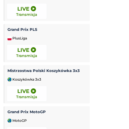
LIVE
LIVE
Transmisja
Transmisja
Grand Prix PLS
Kozerki Open
PlusLiga
Challenger Grodz
LIVE
LIVE
Transmisja
Transmisja
Mistrzostwa Polski Koszykówka 3x3
Tour de Pologne
Koszykówka 3x3
Kolarstwo
LIVE
LIVE
Transmisja
Transmisja
Grand Prix MotoGP
Orzeł Łódź
-
MotoGP
2 Ekstraliga żużl