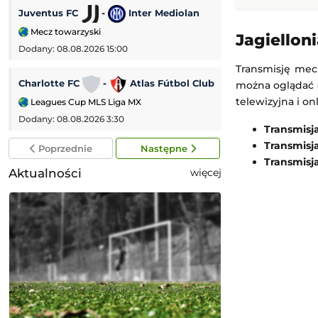
Juventus FC
-
Inter Mediolan
Middlesbrough
Mecz towarzyski
Puchar Ligi Angiel
Jagielloni
Dodany: 08.08.2026 15:00
Dodany: 07.08.2026
Transmisję meczu
Charlotte FC
-
Atlas Fútbol Club
Wycombe
-
można oglądać o
telewizyjna i o
Leagues Cup MLS Liga MX
Puchar Ligi Angiel
Dodany: 08.08.2026 3:30
Dodany: 07.08.2026 
Transmisj
Transmisj
Poprzednie
Następne
Transmisj
Aktualności
więcej