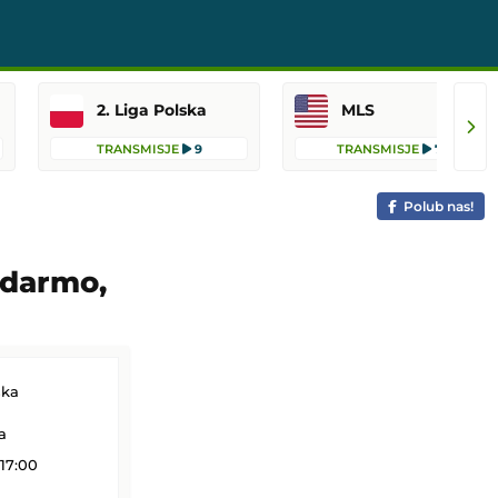
2. Liga Polska
MLS
TRANSMISJE
9
TRANSMISJE
76
Polub nas!
 darmo,
ska
a
17:00