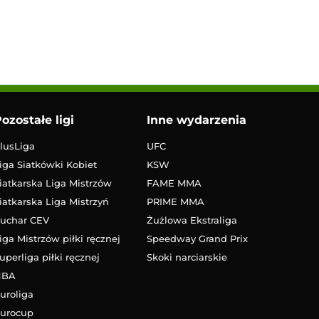
ozostałe ligi
Inne wydarzenia
lusLiga
UFC
iga Siatkówki Kobiet
KSW
iatkarska Liga Mistrzów
FAME MMA
iatkarska Liga Mistrzyń
PRIME MMA
uchar CEV
Żużlowa Ekstraliga
iga Mistrzów piłki ręcznej
Speedway Grand Prix
uperliga piłki ręcznej
Skoki narciarskie
NBA
uroliga
urocup