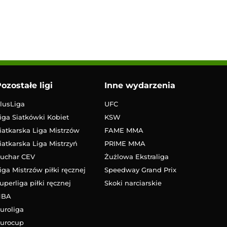
ozostałe ligi
Inne wydarzenia
lusLiga
UFC
iga Siatkówki Kobiet
KSW
iatkarska Liga Mistrzów
FAME MMA
iatkarska Liga Mistrzyń
PRIME MMA
uchar CEV
Żużlowa Ekstraliga
iga Mistrzów piłki ręcznej
Speedway Grand Prix
uperliga piłki ręcznej
Skoki narciarskie
NBA
uroliga
urocup