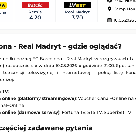
sports_soccer
Piłka Nożn
Villarreal CF
Manchester United
-
Paris Saint-Germain
location_on
Camp Nou (
Remis
Real Madryt
ona
Mecz towarzyski
4.20
3.70
calendar_month
10.05.2026 
 22:00
Dodany: 08.08.2026 19:00
-
Sittard
Vfb Stuttgart
-
Everton FC
Holenderska)
Mecz towarzyski
ona - Real Madryt – gdzie oglądać?
 22:00
Dodany: 08.08.2026 19:00
u piłki nożnej FC Barcelona - Real Madryt w rozgrywkach La
on) rozpocznie się w dniu 10.05.2026 o godzinie 21:00. Spotka
i transmisji telewizyjnej i internetowej - pełną listę kan
niżej:
a TV
:
a online (platformy streamingowe)
: Voucher Canal+Online na 9
anal+Online
a online (darmowe serwisy)
: Fortuna TV, STS TV, Superbet TV
częściej zadawane pytania