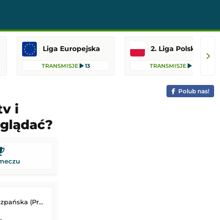
Liga Europejska
2. Liga Polska
TRANSMISJE
13
TRANSMISJE
10
Polub nas!
v i
oglądać?
 meczu
 (Primera Division)