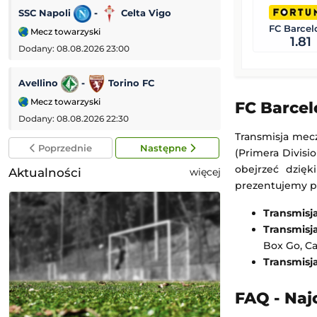
SSC Napoli
-
Celta Vigo
Galatasaray
-
FC Barcel
Mecz towarzyski
Mecz towarzyski
1.81
Dodany: 08.08.2026 23:00
Dodany: 08.08.2026
Avellino
-
Torino FC
PSV Eindhoven
Mecz towarzyski
Eredivisie (Liga 
FC Barcel
Dodany: 08.08.2026 22:30
Dodany: 08.08.2026
Transmisja mecz
Poprzednie
Następne
(Primera Divisi
obejrzeć dzięk
Aktualności
więcej
prezentujemy po
Transmisj
Transmisj
Box Go, C
Transmisj
FAQ - Naj