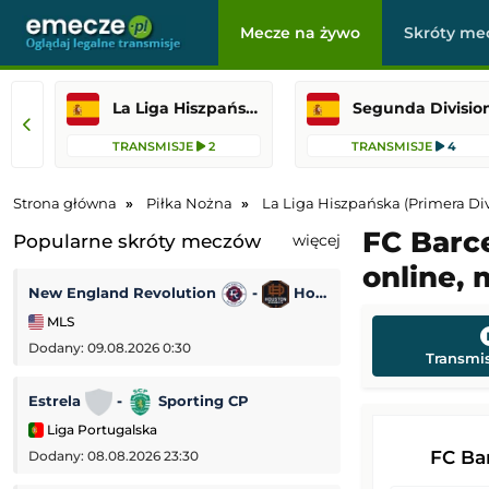
Mecze na żywo
Skróty me
La Liga Hiszpańska (Primera Division)
Segunda Divisio
TRANSMISJE
2
TRANSMISJE
4
Strona główna
Piłka Nożna
La Liga Hiszpańska (Primera Div
FC Barce
Popularne skróty meczów
więcej
online, 
New England Revolution
-
Houston Dynamo
Korona Kielce
MLS
PKO BP Ekstrakl
Dodany: 09.08.2026 0:30
Dodany: 08.08.2026 
Transmis
Estrela
-
Sporting CP
Udinese
-
Liga Portugalska
Mecz towarzyski
FC Ba
Dodany: 08.08.2026 23:30
Dodany: 08.08.2026