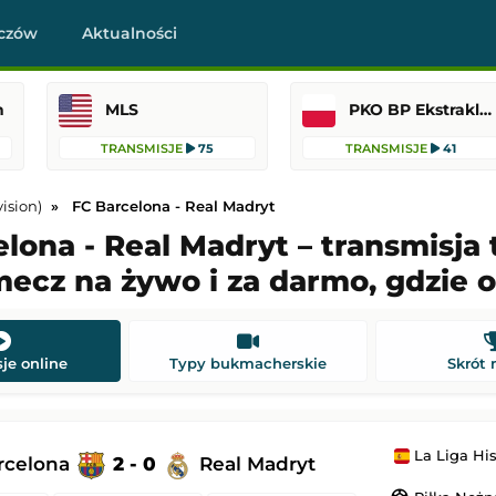
czów
Aktualności
n
MLS
PKO BP Ekstraklasa
TRANSMISJE
75
TRANSMISJE
41
ision)
FC Barcelona - Real Madryt
lona - Real Madryt – transmisja t
mecz na żywo i za darmo, gdzie 
-
Legia Warszawa
Coventry City
-
Espanyol Barcelona
asa
Mecz towarzyski
22:15
Dodany: 08.08.2026 20:30
je online
Typy bukmacherskie
Skrót
Nottingham Forest
Pogoń Szczecin
-
Motor Lublin
PKO BP Ekstraklasa
La Liga Hiszpańska
rcelona
2 - 0
Real Madryt
 22:00
Dodany: 08.08.2026 19:30