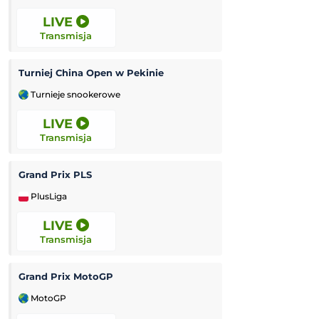
LIVE
12:00
Transmisja
Transmisja
Turniej China Open w Pekinie
Miedź Legnica II
Turnieje snookerowe
3. Liga Polska
LIVE
12:00
Transmisja
Transmisja
Grand Prix PLS
Rekord Bielsko-B
PlusLiga
Ekstraliga Kobiet
LIVE
12:00
Transmisja
Transmisja
Grand Prix MotoGP
Luzino
-
K
MotoGP
3. Liga Polska