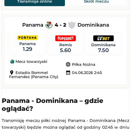
Transmisje online
Skrót meczu
Panama
4 - 2
Dominikana
Panama
Remis
Dominikana
1.29
5.60
7.50
Mecz towarzyski
sports_soccer
Piłka Nożna
location_on
calendar_month
Estadio Rommel
04.06.2026 2:45
Fernandez (Panama City)
Panama - Dominikana – gdzie
oglądać?
Transmisję meczu piłki nożnej Panama - Dominikana (Mecz
towarzyski) będzie można oglądać od godziny 02:45 w dniu