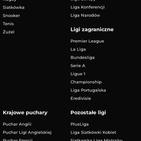
Liga Konferencji
Siatkówka
Liga Narodów
Snooker
Tenis
Ligi zagraniczne
Żużel
Premier League
La Liga
Bundesliga
Serie A
Ligue 1
Championship
Liga Portugalska
Eredivisie
Krajowe puchary
Pozostałe ligi
Puchar Anglii
PlusLiga
Puchar Ligi Angielskiej
Liga Siatkówki Kobiet
Puchar Francji
Siatkarska Liga Mistrzów