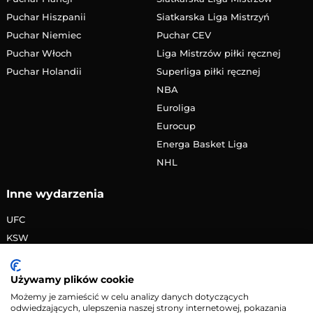
Puchar Hiszpanii
Siatkarska Liga Mistrzyń
Puchar Niemiec
Puchar CEV
Puchar Włoch
Liga Mistrzów piłki ręcznej
Puchar Holandii
Superliga piłki ręcznej
NBA
Euroliga
Eurocup
Energa Basket Liga
NHL
Inne wydarzenia
UFC
KSW
FAME MMA
PRIME MMA
Używamy plików cookie
Żużlowa Ekstraliga
Możemy je zamieścić w celu analizy danych dotyczących
odwiedzających, ulepszenia naszej strony internetowej, pokazania
Speedway Grand Prix