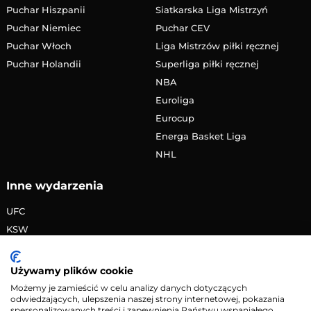
Puchar Hiszpanii
Siatkarska Liga Mistrzyń
Puchar Niemiec
Puchar CEV
Puchar Włoch
Liga Mistrzów piłki ręcznej
Puchar Holandii
Superliga piłki ręcznej
NBA
Euroliga
Eurocup
Energa Basket Liga
NHL
Inne wydarzenia
UFC
KSW
FAME MMA
PRIME MMA
Używamy plików cookie
Żużlowa Ekstraliga
Możemy je zamieścić w celu analizy danych dotyczących
odwiedzających, ulepszenia naszej strony internetowej, pokazania
Speedway Grand Prix
spersonalizowanych treści i zapewnienia Państwu wspaniałego