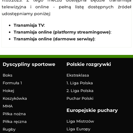
11.05.2025. Z tego meczu dostępna będzie transmisja
telewizyjna i online - pełną listę dostępnych źródeł
udostępniamy poniżej:
Transmisja TV
:
Transmisja online (platformy streamingowe)
:
Transmisja online (darmowe serwisy)
:
Dyscypliny sportowe
Polskie rozgrywki
Boks
Ekstraklasa
Formuła 1
1. Liga Polska
Hokej
2. Liga Polska
Koszykówka
Puchar Polski
MMA
Europejskie puchary
Piłka nożna
Liga Mistrzów
Piłka ręczna
Liga Europy
Rugby