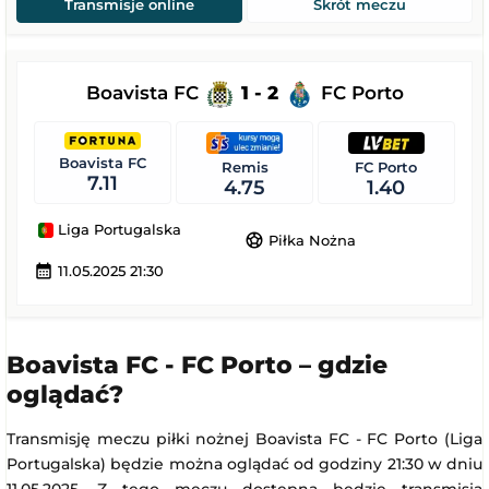
Transmisje online
Skrót meczu
Boavista FC
1 - 2
FC Porto
Boavista FC
Remis
FC Porto
7.11
4.75
1.40
Liga Portugalska
sports_soccer
Piłka Nożna
calendar_month
11.05.2025 21:30
Boavista FC - FC Porto – gdzie
oglądać?
Transmisję meczu piłki nożnej Boavista FC - FC Porto (Liga
Portugalska) będzie można oglądać od godziny 21:30 w dniu