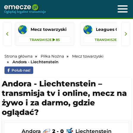
Mecz towarzyski
Leagues 
TRANSMISJE
85
TRANSMISJE
42
Strona główna
Piłka Nożna
Mecz towarzyski
Andora - Liechtenstein
Polub nas!
Andora - Liechtenstein –
transmisja tv i online, mecz na
żywo i za darmo, gdzie
oglądać?
Andora
2 - 0
Liechtenstein