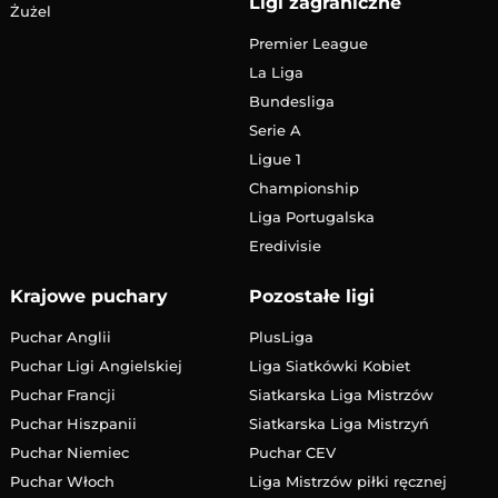
Ligi zagraniczne
Żużel
Premier League
La Liga
Bundesliga
Serie A
Ligue 1
Championship
Liga Portugalska
Eredivisie
Krajowe puchary
Pozostałe ligi
Puchar Anglii
PlusLiga
Puchar Ligi Angielskiej
Liga Siatkówki Kobiet
Puchar Francji
Siatkarska Liga Mistrzów
Puchar Hiszpanii
Siatkarska Liga Mistrzyń
Puchar Niemiec
Puchar CEV
Puchar Włoch
Liga Mistrzów piłki ręcznej