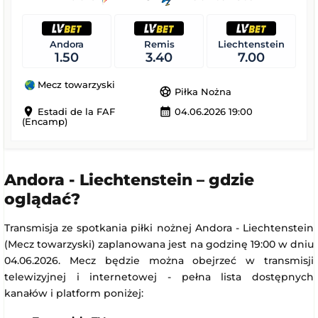
Andora
Remis
Liechtenstein
1.50
3.40
7.00
Mecz towarzyski
sports_soccer
Piłka Nożna
location_on
calendar_month
Estadi de la FAF
04.06.2026 19:00
(Encamp)
Andora - Liechtenstein – gdzie
oglądać?
Transmisja ze spotkania piłki nożnej Andora - Liechtenstein
(Mecz towarzyski) zaplanowana jest na godzinę 19:00 w dniu
04.06.2026. Mecz będzie można obejrzeć w transmisji
telewizyjnej i internetowej - pełna lista dostępnych
kanałów i platform poniżej: