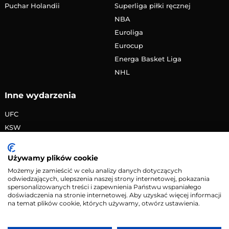
Puchar Holandii
Superliga piłki ręcznej
NBA
Euroliga
Eurocup
Energa Basket Liga
NHL
Inne wydarzenia
UFC
KSW
FAME MMA
PRIME MMA
Używamy plików cookie
Żużlowa Ekstraliga
Możemy je zamieścić w celu analizy danych dotyczących
odwiedzających, ulepszenia naszej strony internetowej, pokazania
Speedway Grand Prix
spersonalizowanych treści i zapewnienia Państwu wspaniałego
Skoki narciarskie
doświadczenia na stronie internetowej. Aby uzyskać więcej informacji
na temat plików cookie, których używamy, otwórz ustawienia.
Copyright © 2026 eMecze.pl