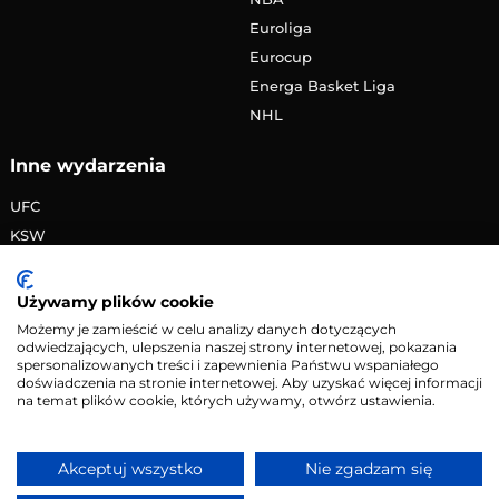
Euroliga
Eurocup
Energa Basket Liga
NHL
Inne wydarzenia
UFC
KSW
FAME MMA
PRIME MMA
Używamy plików cookie
Żużlowa Ekstraliga
Możemy je zamieścić w celu analizy danych dotyczących
odwiedzających, ulepszenia naszej strony internetowej, pokazania
Speedway Grand Prix
spersonalizowanych treści i zapewnienia Państwu wspaniałego
Skoki narciarskie
doświadczenia na stronie internetowej. Aby uzyskać więcej informacji
na temat plików cookie, których używamy, otwórz ustawienia.
Copyright © 2026 eMecze.pl
Akceptuj wszystko
Nie zgadzam się
Kontakt
•
Reklama
•
Polityka prywatności