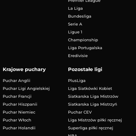
Premier League
La Liga
Bundesliga
Serie A
Ligue 1
Championship
Liga Portugalska
Eredivisie
Krajowe puchary
Pozostałe ligi
Puchar Anglii
PlusLiga
Puchar Ligi Angielskiej
Liga Siatkówki Kobiet
Puchar Francji
Siatkarska Liga Mistrzów
Puchar Hiszpanii
Siatkarska Liga Mistrzyń
Puchar Niemiec
Puchar CEV
Puchar Włoch
Liga Mistrzów piłki ręcznej
Puchar Holandii
Superliga piłki ręcznej
NBA