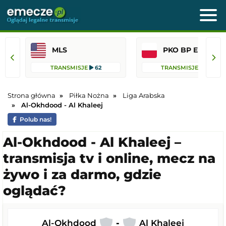
MLS
PKO BP Ekst
TRANSMISJE
62
TRANSMISJE
36
Strona główna
Piłka Nożna
Liga Arabska
Al-Okhdood - Al Khaleej
Polub nas!
Al-Okhdood - Al Khaleej –
transmisja tv i online, mecz na
żywo i za darmo, gdzie
oglądać?
Al-Okhdood
-
Al Khaleej