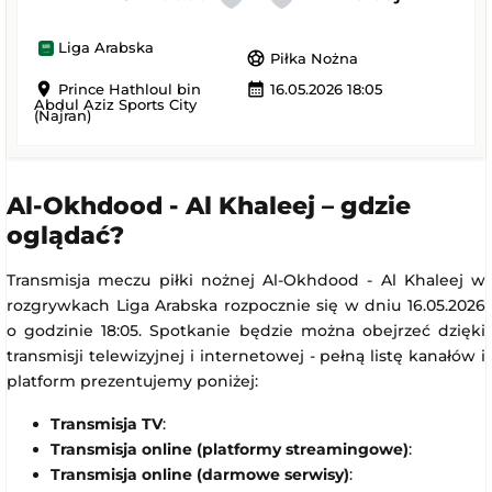
Liga Arabska
sports_soccer
Piłka Nożna
location_on
calendar_month
Prince Hathloul bin
16.05.2026 18:05
Abdul Aziz Sports City
(Najran)
Al-Okhdood - Al Khaleej – gdzie
oglądać?
Transmisja meczu piłki nożnej Al-Okhdood - Al Khaleej w
rozgrywkach Liga Arabska rozpocznie się w dniu 16.05.2026
o godzinie 18:05. Spotkanie będzie można obejrzeć dzięki
transmisji telewizyjnej i internetowej - pełną listę kanałów i
platform prezentujemy poniżej:
Transmisja TV
:
Transmisja online (platformy streamingowe)
:
Transmisja online (darmowe serwisy)
: