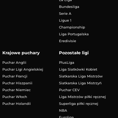
Bundesliga
Serie A
Ligue 1
Championship
Liga Portugalska
Eredivisie
Krajowe puchary
Pozostałe ligi
Puchar Anglii
PlusLiga
Puchar Ligi Angielskiej
Liga Siatkówki Kobiet
Puchar Francji
Siatkarska Liga Mistrzów
Puchar Hiszpanii
Siatkarska Liga Mistrzyń
Puchar Niemiec
Puchar CEV
Puchar Włoch
Liga Mistrzów piłki ręcznej
Puchar Holandii
Superliga piłki ręcznej
NBA
Euroliga