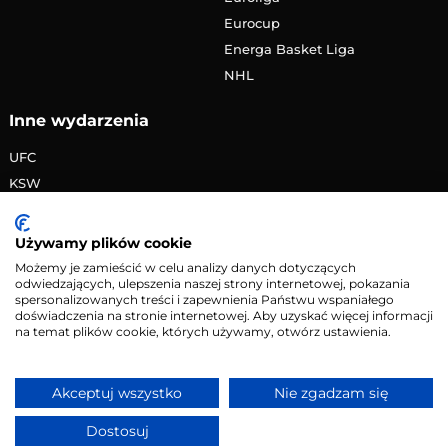
Eurocup
Energa Basket Liga
NHL
Inne wydarzenia
UFC
KSW
FAME MMA
PRIME MMA
Używamy plików cookie
Żużlowa Ekstraliga
Możemy je zamieścić w celu analizy danych dotyczących
odwiedzających, ulepszenia naszej strony internetowej, pokazania
Speedway Grand Prix
spersonalizowanych treści i zapewnienia Państwu wspaniałego
Skoki narciarskie
doświadczenia na stronie internetowej. Aby uzyskać więcej informacji
na temat plików cookie, których używamy, otwórz ustawienia.
Copyright © 2026 eMecze.pl
Akceptuj wszystko
Nie zgadzam się
Kontakt
•
Reklama
•
Polityka prywatności
Dostosuj
Serwis wyłącznie dla osób powyżej 18 lat. Hazard może