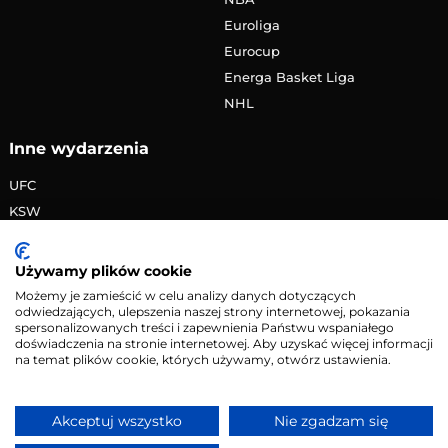
Euroliga
Eurocup
Energa Basket Liga
NHL
Inne wydarzenia
UFC
KSW
FAME MMA
PRIME MMA
Używamy plików cookie
Żużlowa Ekstraliga
Możemy je zamieścić w celu analizy danych dotyczących
odwiedzających, ulepszenia naszej strony internetowej, pokazania
Speedway Grand Prix
spersonalizowanych treści i zapewnienia Państwu wspaniałego
Skoki narciarskie
doświadczenia na stronie internetowej. Aby uzyskać więcej informacji
na temat plików cookie, których używamy, otwórz ustawienia.
Copyright © 2026 eMecze.pl
Akceptuj wszystko
Nie zgadzam się
Kontakt
•
Reklama
•
Polityka prywatności