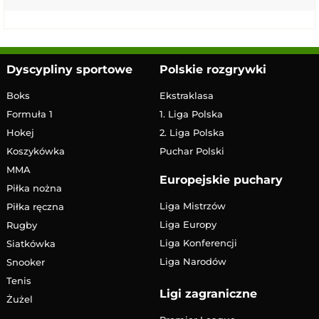
Dyscypliny sportowe
Polskie rozgrywki
Boks
Ekstraklasa
Formuła 1
1. Liga Polska
Hokej
2. Liga Polska
Koszykówka
Puchar Polski
MMA
Europejskie puchary
Piłka nożna
Liga Mistrzów
Piłka ręczna
Liga Europy
Rugby
Liga Konferencji
Siatkówka
Liga Narodów
Snooker
Tenis
Ligi zagraniczne
Żużel