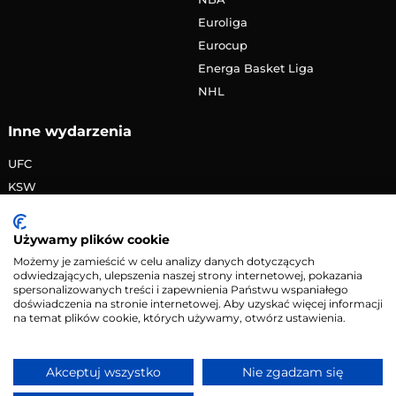
Euroliga
Eurocup
Energa Basket Liga
NHL
Inne wydarzenia
UFC
KSW
FAME MMA
PRIME MMA
Używamy plików cookie
Żużlowa Ekstraliga
Możemy je zamieścić w celu analizy danych dotyczących
odwiedzających, ulepszenia naszej strony internetowej, pokazania
Speedway Grand Prix
spersonalizowanych treści i zapewnienia Państwu wspaniałego
Skoki narciarskie
doświadczenia na stronie internetowej. Aby uzyskać więcej informacji
na temat plików cookie, których używamy, otwórz ustawienia.
Copyright © 2026 eMecze.pl
Akceptuj wszystko
Nie zgadzam się
Kontakt
•
Reklama
•
Polityka prywatności