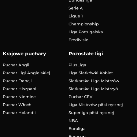
Serie A
Ligue 1
Championship
Liga Portugalska
Eredivisie
Krajowe puchary
Pozostałe ligi
Puchar Anglii
PlusLiga
Puchar Ligi Angielskiej
Liga Siatkówki Kobiet
Puchar Francji
Siatkarska Liga Mistrzów
Puchar Hiszpanii
Siatkarska Liga Mistrzyń
Puchar Niemiec
Puchar CEV
Puchar Włoch
Liga Mistrzów piłki ręcznej
Puchar Holandii
Superliga piłki ręcznej
NBA
Euroliga
Eurocup