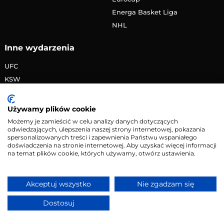
Energa Basket Liga
NHL
Inne wydarzenia
UFC
KSW
FAME MMA
PRIME MMA
Używamy plików cookie
Żużlowa Ekstraliga
Możemy je zamieścić w celu analizy danych dotyczących
odwiedzających, ulepszenia naszej strony internetowej, pokazania
Speedway Grand Prix
spersonalizowanych treści i zapewnienia Państwu wspaniałego
Skoki narciarskie
doświadczenia na stronie internetowej. Aby uzyskać więcej informacji
na temat plików cookie, których używamy, otwórz ustawienia.
Copyright © 2026 eMecze.pl
Akceptuj wszystko
Nie zgadzam się
Kontakt
•
Reklama
•
Polityka prywatności
Dostosuj
Serwis wyłącznie dla osób powyżej 18 lat. Hazard może
uzależniać. Graj odpowiedzialnie.
Szczegóły