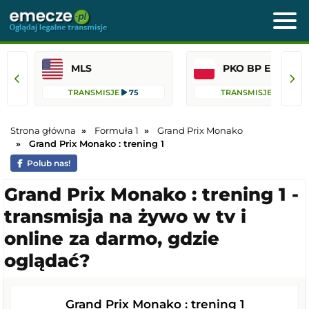
MLS
PKO BP Ekst
TRANSMISJE
75
TRANSMISJE
41
Strona główna
Formuła 1
Grand Prix Monako
Grand Prix Monako : trening 1
Polub nas!
Grand Prix Monako : trening 1 -
transmisja na żywo w tv i
online za darmo, gdzie
oglądać?
Grand Prix Monako : trening 1