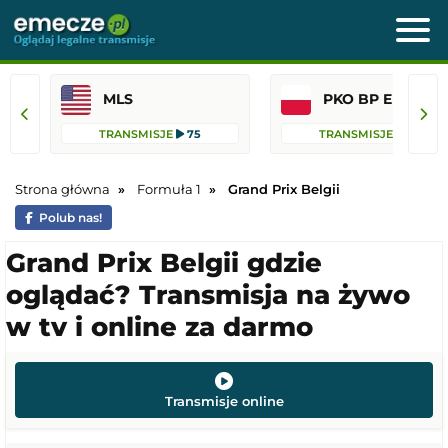
MLS
PKO BP Ekst
TRANSMISJE
75
TRANSMISJE
36
Strona główna
Formuła 1
Grand Prix Belgii
Polub nas!
Grand Prix Belgii gdzie
oglądać? Transmisja na żywo
w tv i online za darmo
Transmisje online