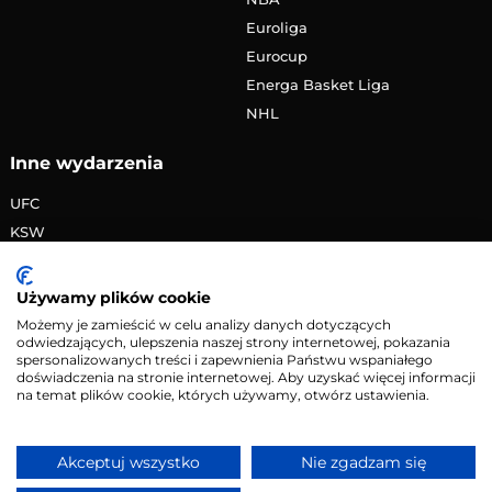
Euroliga
Eurocup
Energa Basket Liga
NHL
Inne wydarzenia
UFC
KSW
FAME MMA
PRIME MMA
Używamy plików cookie
Żużlowa Ekstraliga
Możemy je zamieścić w celu analizy danych dotyczących
odwiedzających, ulepszenia naszej strony internetowej, pokazania
Speedway Grand Prix
spersonalizowanych treści i zapewnienia Państwu wspaniałego
Skoki narciarskie
doświadczenia na stronie internetowej. Aby uzyskać więcej informacji
na temat plików cookie, których używamy, otwórz ustawienia.
Copyright © 2026 eMecze.pl
Akceptuj wszystko
Nie zgadzam się
Kontakt
•
Reklama
•
Polityka prywatności