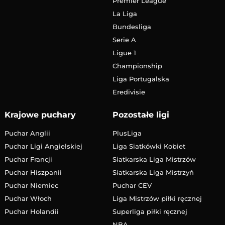
Premier League
La Liga
Bundesliga
Serie A
Ligue 1
Championship
Liga Portugalska
Eredivisie
Krajowe puchary
Pozostałe ligi
Puchar Anglii
PlusLiga
Puchar Ligi Angielskiej
Liga Siatkówki Kobiet
Puchar Francji
Siatkarska Liga Mistrzów
Puchar Hiszpanii
Siatkarska Liga Mistrzyń
Puchar Niemiec
Puchar CEV
Puchar Włoch
Liga Mistrzów piłki ręcznej
Puchar Holandii
Superliga piłki ręcznej
NBA