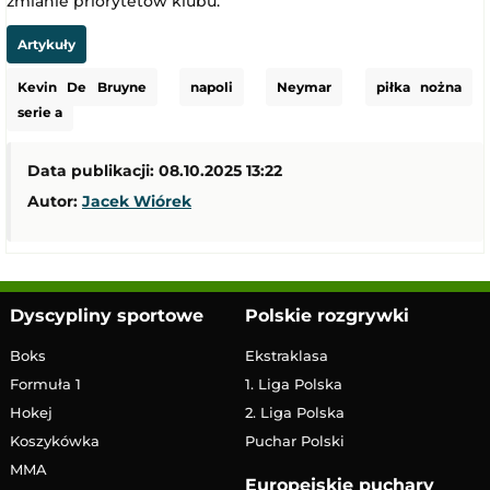
zmianie priorytetów klubu.
Artykuły
Kevin De Bruyne
napoli
Neymar
piłka nożna
serie a
Data publikacji: 08.10.2025 13:22
Autor:
Jacek Wiórek
Dyscypliny sportowe
Polskie rozgrywki
Boks
Ekstraklasa
Formuła 1
1. Liga Polska
Hokej
2. Liga Polska
Koszykówka
Puchar Polski
MMA
Europejskie puchary