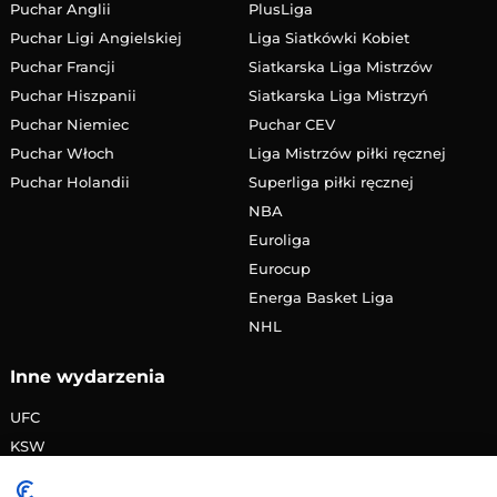
Puchar Anglii
PlusLiga
Puchar Ligi Angielskiej
Liga Siatkówki Kobiet
Puchar Francji
Siatkarska Liga Mistrzów
Puchar Hiszpanii
Siatkarska Liga Mistrzyń
Puchar Niemiec
Puchar CEV
Puchar Włoch
Liga Mistrzów piłki ręcznej
Puchar Holandii
Superliga piłki ręcznej
NBA
Euroliga
Eurocup
Energa Basket Liga
NHL
Inne wydarzenia
UFC
KSW
FAME MMA