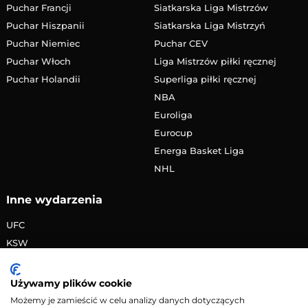
Puchar Francji
Siatkarska Liga Mistrzów
Puchar Hiszpanii
Siatkarska Liga Mistrzyń
Puchar Niemiec
Puchar CEV
Puchar Włoch
Liga Mistrzów piłki ręcznej
Puchar Holandii
Superliga piłki ręcznej
NBA
Euroliga
Eurocup
Energa Basket Liga
NHL
Inne wydarzenia
UFC
KSW
FAME MMA
PRIME MMA
Używamy plików cookie
Żużlowa Ekstraliga
Możemy je zamieścić w celu analizy danych dotyczących