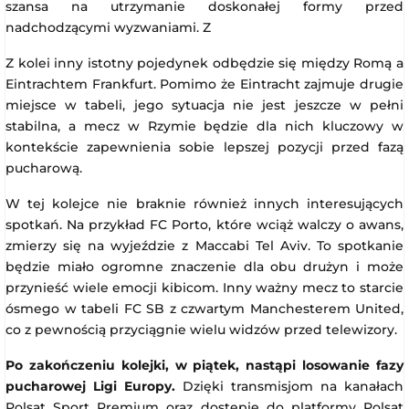
szansa na utrzymanie doskonałej formy przed
nadchodzącymi wyzwaniami. Z
Z kolei inny istotny pojedynek odbędzie się między Romą a
Eintrachtem Frankfurt. Pomimo że Eintracht zajmuje drugie
miejsce w tabeli, jego sytuacja nie jest jeszcze w pełni
stabilna, a mecz w Rzymie będzie dla nich kluczowy w
kontekście zapewnienia sobie lepszej pozycji przed fazą
pucharową.
W tej kolejce nie braknie również innych interesujących
spotkań. Na przykład FC Porto, które wciąż walczy o awans,
zmierzy się na wyjeździe z Maccabi Tel Aviv. To spotkanie
będzie miało ogromne znaczenie dla obu drużyn i może
przynieść wiele emocji kibicom. Inny ważny mecz to starcie
ósmego w tabeli FC SB z czwartym Manchesterem United,
co z pewnością przyciągnie wielu widzów przed telewizory.
Po zakończeniu kolejki, w piątek, nastąpi losowanie fazy
pucharowej Ligi Europy.
Dzięki transmisjom na kanałach
Polsat Sport Premium oraz dostępie do platformy Polsat