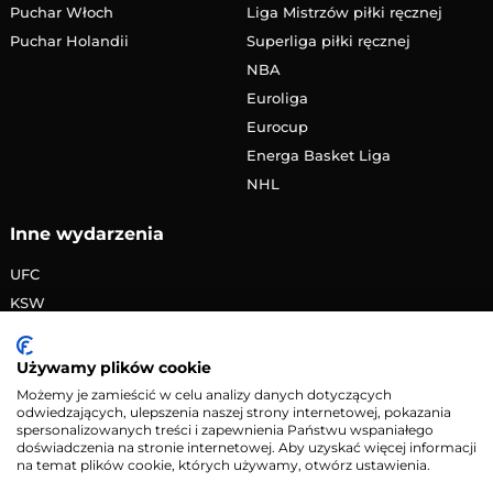
Puchar Włoch
Liga Mistrzów piłki ręcznej
Puchar Holandii
Superliga piłki ręcznej
NBA
Euroliga
Eurocup
Energa Basket Liga
NHL
Inne wydarzenia
UFC
KSW
FAME MMA
PRIME MMA
Używamy plików cookie
Żużlowa Ekstraliga
Możemy je zamieścić w celu analizy danych dotyczących
odwiedzających, ulepszenia naszej strony internetowej, pokazania
Speedway Grand Prix
spersonalizowanych treści i zapewnienia Państwu wspaniałego
Skoki narciarskie
doświadczenia na stronie internetowej. Aby uzyskać więcej informacji
na temat plików cookie, których używamy, otwórz ustawienia.