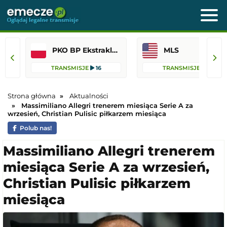
PKO BP Ekstraklasa
MLS
TRANSMISJE
16
TRANSMISJE
12
Strona główna
Aktualności
Massimiliano Allegri trenerem miesiąca Serie A za
wrzesień, Christian Pulisic piłkarzem miesiąca
Polub nas!
Massimiliano Allegri trenerem
miesiąca Serie A za wrzesień,
Christian Pulisic piłkarzem
miesiąca