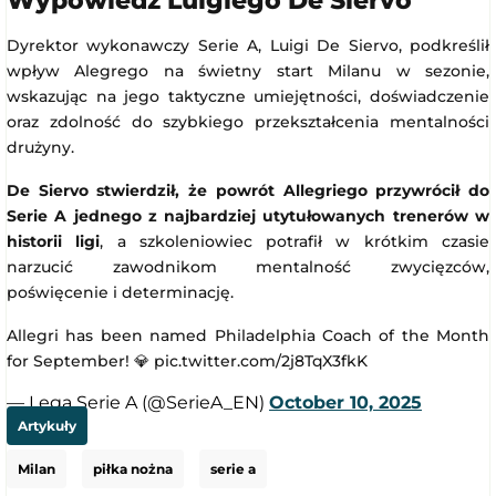
Wypowiedź Luigiego De Siervo
Dyrektor wykonawczy Serie A, Luigi De Siervo, podkreślił
wpływ Alegrego na świetny start Milanu w sezonie,
wskazując na jego taktyczne umiejętności, doświadczenie
oraz zdolność do szybkiego przekształcenia mentalności
drużyny.
De Siervo stwierdził, że powrót Allegriego przywrócił do
Serie A jednego z najbardziej utytułowanych trenerów w
historii ligi
, a szkoleniowiec potrafił w krótkim czasie
narzucić zawodnikom mentalność zwycięzców,
poświęcenie i determinację.
Allegri has been named Philadelphia Coach of the Month
for September! 💎 pic.twitter.com/2j8TqX3fkK
— Lega Serie A (@SerieA_EN)
October 10, 2025
Artykuły
Milan
piłka nożna
serie a