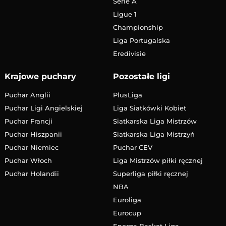
Serie A
Ligue 1
Championship
Liga Portugalska
Eredivisie
Krajowe puchary
Pozostałe ligi
Puchar Anglii
PlusLiga
Puchar Ligi Angielskiej
Liga Siatkówki Kobiet
Puchar Francji
Siatkarska Liga Mistrzów
Puchar Hiszpanii
Siatkarska Liga Mistrzyń
Puchar Niemiec
Puchar CEV
Puchar Włoch
Liga Mistrzów piłki ręcznej
Puchar Holandii
Superliga piłki ręcznej
NBA
Euroliga
Eurocup
Energa Basket Liga