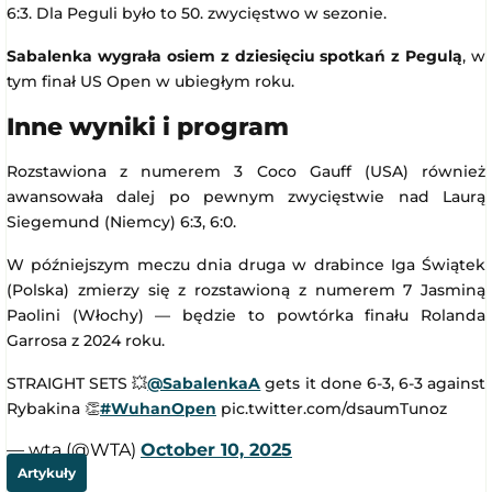
6:3. Dla Peguli było to 50. zwycięstwo w sezonie.
Sabalenka wygrała osiem z dziesięciu spotkań z Pegulą
, w
tym finał US Open w ubiegłym roku.
Inne wyniki i program
Rozstawiona z numerem 3 Coco Gauff (USA) również
awansowała dalej po pewnym zwycięstwie nad Laurą
Siegemund (Niemcy) 6:3, 6:0.
W późniejszym meczu dnia druga w drabince Iga Świątek
(Polska) zmierzy się z rozstawioną z numerem 7 Jasminą
Paolini (Włochy) — będzie to powtórka finału Rolanda
Garrosa z 2024 roku.
STRAIGHT SETS 💥
@SabalenkaA
gets it done 6-3, 6-3 against
Rybakina 👏
#WuhanOpen
pic.twitter.com/dsaumTunoz
— wta (@WTA)
October 10, 2025
Artykuły