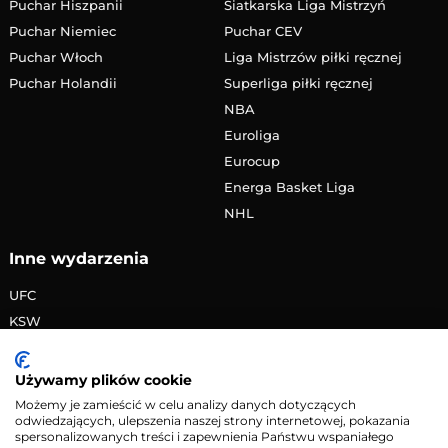
Puchar Hiszpanii
Siatkarska Liga Mistrzyń
Puchar Niemiec
Puchar CEV
Puchar Włoch
Liga Mistrzów piłki ręcznej
Puchar Holandii
Superliga piłki ręcznej
NBA
Euroliga
Eurocup
Energa Basket Liga
NHL
Inne wydarzenia
UFC
KSW
FAME MMA
PRIME MMA
Używamy plików cookie
Żużlowa Ekstraliga
Możemy je zamieścić w celu analizy danych dotyczących
odwiedzających, ulepszenia naszej strony internetowej, pokazania
Speedway Grand Prix
spersonalizowanych treści i zapewnienia Państwu wspaniałego