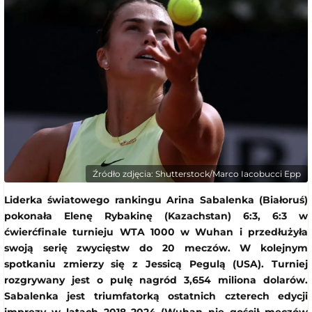
Źródło zdjęcia: Shutterstock/Marco Iacobucci Epp
Liderka światowego rankingu Arina Sabalenka (Białoruś)
pokonała Elenę Rybakinę (Kazachstan) 6:3, 6:3 w
ćwierćfinale turnieju WTA 1000 w Wuhan i przedłużyła
swoją serię zwycięstw do 20 meczów. W kolejnym
spotkaniu zmierzy się z Jessicą Pegulą (USA). Turniej
rozgrywany jest o pulę nagród 3,654 miliona dolarów.
Sabalenka jest triumfatorką ostatnich czterech edycji
imprezy w latach 2018–2024 (Wuhan nie gościł meczów