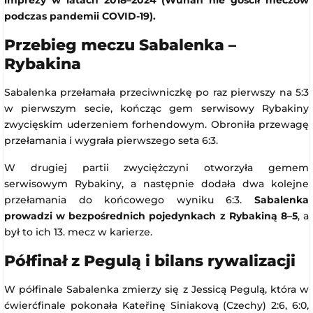
podczas pandemii COVID-19).
Przebieg meczu Sabalenka –
Rybakina
Sabalenka przełamała przeciwniczkę po raz pierwszy na 5:3
w pierwszym secie, kończąc gem serwisowy Rybakiny
zwycięskim uderzeniem forhendowym. Obroniła przewagę
przełamania i wygrała pierwszego seta 6:3.
W drugiej partii zwyciężczyni otworzyła gemem
serwisowym Rybakiny, a następnie dodała dwa kolejne
przełamania do końcowego wyniku 6:3.
Sabalenka
prowadzi w bezpośrednich pojedynkach z Rybakiną 8–5
, a
był to ich 13. mecz w karierze.
Półfinał z Pegulą i bilans rywalizacji
W półfinale Sabalenka zmierzy się z Jessicą Pegulą, która w
ćwierćfinale pokonała Kateřinę Siniakovą (Czechy) 2:6, 6:0,