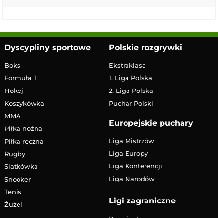
Dyscypliny sportowe
Polskie rozgrywki
Boks
Ekstraklasa
Formuła 1
1. Liga Polska
Hokej
2. Liga Polska
Koszykówka
Puchar Polski
MMA
Europejskie puchary
Piłka nożna
Liga Mistrzów
Piłka ręczna
Liga Europy
Rugby
Liga Konferencji
Siatkówka
Liga Narodów
Snooker
Tenis
Ligi zagraniczne
Żużel