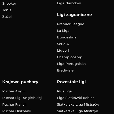
Liga Narodów
Snooker
Tenis
Ligi zagraniczne
Żużel
Premier League
La Liga
Bundesliga
Serie A
Ligue 1
Championship
Liga Portugalska
Eredivisie
Krajowe puchary
Pozostałe ligi
Puchar Anglii
PlusLiga
Puchar Ligi Angielskiej
Liga Siatkówki Kobiet
Puchar Francji
Siatkarska Liga Mistrzów
Puchar Hiszpanii
Siatkarska Liga Mistrzyń