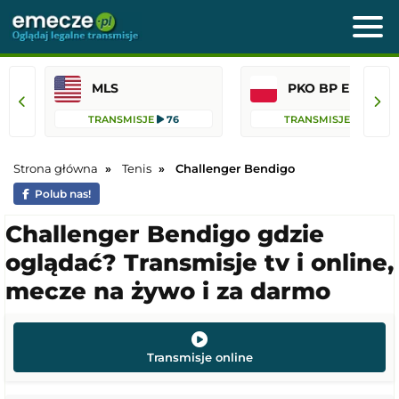
MLS
PKO BP Ekst
TRANSMISJE
76
TRANSMISJE
45
Strona główna
Tenis
Challenger Bendigo
Polub nas!
Challenger Bendigo gdzie
oglądać? Transmisje tv i online,
mecze na żywo i za darmo
Transmisje online