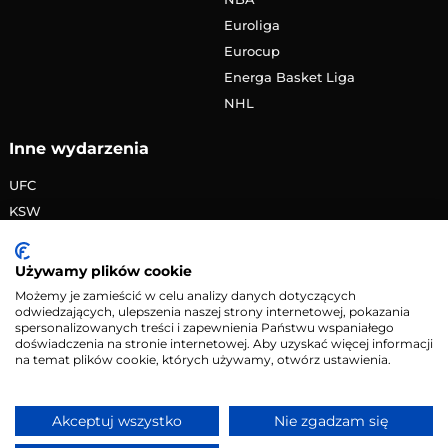
Euroliga
Eurocup
Energa Basket Liga
NHL
Inne wydarzenia
UFC
KSW
FAME MMA
PRIME MMA
Używamy plików cookie
Żużlowa Ekstraliga
Możemy je zamieścić w celu analizy danych dotyczących
odwiedzających, ulepszenia naszej strony internetowej, pokazania
Speedway Grand Prix
spersonalizowanych treści i zapewnienia Państwu wspaniałego
Skoki narciarskie
doświadczenia na stronie internetowej. Aby uzyskać więcej informacji
na temat plików cookie, których używamy, otwórz ustawienia.
Copyright © 2026 eMecze.pl
Akceptuj wszystko
Nie zgadzam się
Kontakt
•
Reklama
•
Polityka prywatności