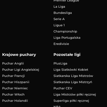
Premier League
La Liga
Bundesliga
Serie A
Ligue 1
Championship
Liga Portugalska
Eredivisie
Krajowe puchary
Pozostałe ligi
Puchar Anglii
PlusLiga
Puchar Ligi Angielskiej
Liga Siatkówki Kobiet
Puchar Francji
Siatkarska Liga Mistrzów
Puchar Hiszpanii
Siatkarska Liga Mistrzyń
Puchar Niemiec
Puchar CEV
Puchar Włoch
Liga Mistrzów piłki ręcznej
Puchar Holandii
Superliga piłki ręcznej
NBA